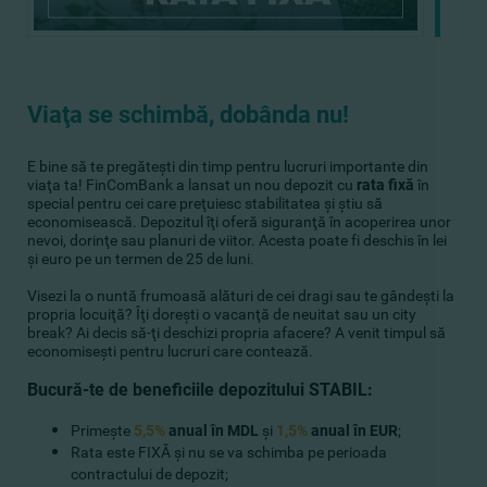
Viaţa se schimbă, dobânda nu!
E bine să te pregăteşti din timp pentru lucruri importante din
viaţa ta! FinComBank a lansat un nou depozit cu
rata fixă
în
special pentru cei care preţuiesc stabilitatea şi ştiu să
economisească. Depozitul îţi oferă siguranţă în acoperirea unor
nevoi, dorinţe sau planuri de viitor. Acesta poate fi deschis în lei
şi euro pe un termen de 25 de luni.
Visezi la o nuntă frumoasă alături de cei dragi sau te gândeşti la
propria locuiţă? Îţi doreşti o vacanţă de neuitat sau un city
break? Ai decis să-ţi deschizi propria afacere? A venit timpul să
economiseşti pentru lucruri care contează.
Bucură-te de beneficiile depozitului STABIL:
Primeşte
5,5%
anual în MDL
şi
1,5%
anual în EUR
;
Rata este FIXĂ şi nu se va schimba pe perioada
contractului de depozit;