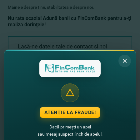
Mâine e despre tine, stabilitatea e despre noi.
Nu rata ocazia! Adună banii cu FinComBank pentru a-ţi
realiza dorinţele!
Lasă-ne datele tale de contact şi noi
revenim cu un sunet!
+373
ATENȚIE LA FRAUDE!
Dacă primești un apel
sau mesaj suspect: închide apelul,
Expediază solicitarea