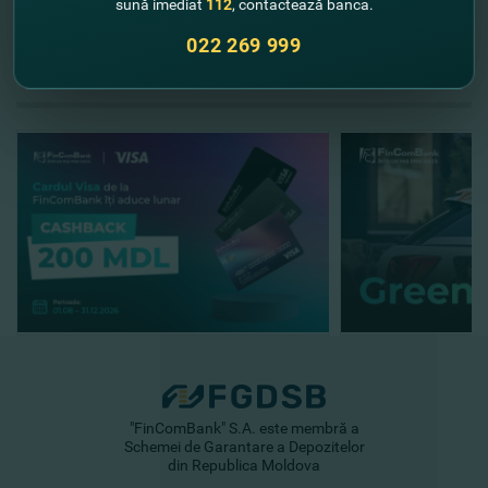
sună imediat
112
, contactează banca.
022 269 999
//
Alte noutăţi
"FinComBank" S.A. este membră a
Schemei de Garantare a Depozitelor
din Republica Moldova