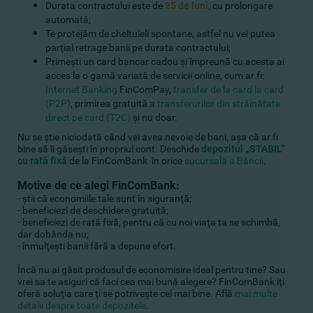
Durata contractului este de
25 de luni
, cu prolongare
automată;
Te protejăm de cheltuieli spontane, astfel nu vei putea
parţial retrage banii pe durata contractului;
Primeşti un card bancar cadou şi împreună cu acesta ai
acces la o gamă variată de servicii online, cum ar fi:
Internet Banking
FinComPay,
transfer de la card la card
(P2P)
, primirea gratuită a
transferurilor din străinătate
direct pe card (T2C)
şi nu doar.
Nu se ştie niciodată când vei avea nevoie de bani, aşa că ar fi
bine să îi găseşti în propriul cont. Deschide
depozitul „STABIL”
cu rată fixă
de la FinComBank în orice
sucursală a Băncii
.
Motive de ce alegi FinComBank:
- ştii că economiile tale sunt în siguranţă;
- beneficiezi de deschidere gratuită;
- beneficiezi de rată fixă, pentru că cu noi viaţa ta se schimbă,
dar dobânda nu;
- înmulţeşti banii fără a depune efort.
Încă nu ai găsit produsul de economisire ideal pentru tine? Sau
vrei sa te asiguri că faci cea mai bună alegere? FinComBank îţi
oferă soluţia care ţi se potriveşte cel mai bine. Află
mai multe
detalii despre toate depozitele
.