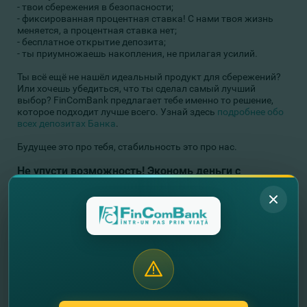
- твои сбережения в безопасности;
- фиксированная процентная ставка! С нами твоя жизнь
меняется, а процентная ставка нет;
- бесплатное открытие депозита;
- ты приумножаешь накопления, не прилагая усилий.
Ты всё ещё не нашёл идеальный продукт для сбережений?
Или хочешь убедиться, что ты сделал самый лучший
выбор? FinComBank предлагает тебе именно то решение,
которое подходит лучше всего. Узнай здесь
подробнее обо
всех депозитах Банка
.
Будущее это про тебя, стабильность это про нас.
Не упусти возможность! Экономь деньги с
FinComBank, чтобы исполнить все свои заветные
желания!
Оставьте свои контактные данные и
мы Вам перезвоним!
+373