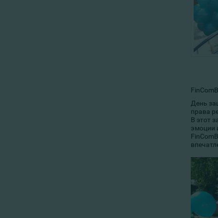
FinComB
День за
права р
В этот 
эмоции 
FinComB
впечатл