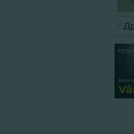
//
Др