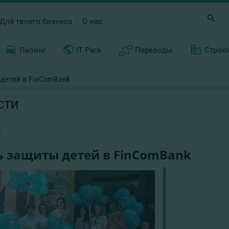
Для твоего бизнеса
О нас
Лизинг
IT Pack
Переводы
Страх
детей в FinComBank
СТИ
7
ь защиты детей в FinComBank