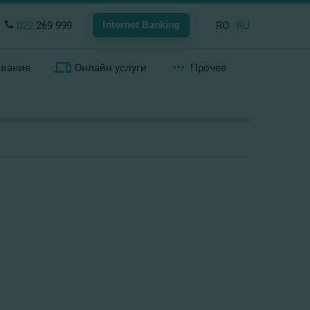
Internet Banking
022
269 999
RO
RU
ование
Онлайн услуги
Прочее