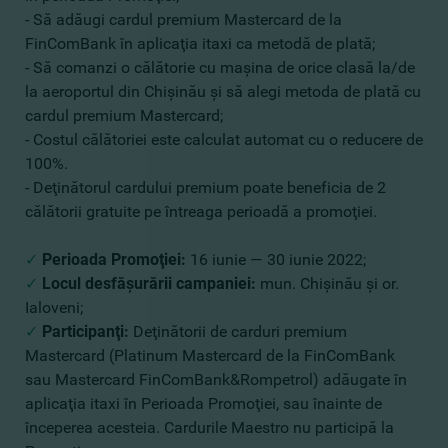
- Să adăugi cardul premium Mastercard de la
FinComBank în aplicaţia itaxi ca metodă de plată;
- Să comanzi o călătorie cu maşina de orice clasă la/de
la aeroportul din Chişinău şi să alegi metoda de plată cu
cardul premium Mastercard;
- Costul călătoriei este calculat automat cu o reducere de
100%.
- Deţinătorul cardului premium poate beneficia de 2
călătorii gratuite pe întreaga perioadă a promoţiei.
✓
Perioada
Promoţiei
:
16 iunie — 30 iunie 2022;
✓
Locul desfăşurării campaniei:
mun. Chişinău şi or.
Ialoveni;
✓
Participanţi:
Deţinătorii de carduri premium
Mastercard (Platinum Mastercard de la FinComBank
sau Mastercard FinComBank&Rompetrol) adăugate în
aplicaţia itaxi în Perioada Promoţiei, sau înainte de
începerea acesteia. Cardurile Maestro nu participă la