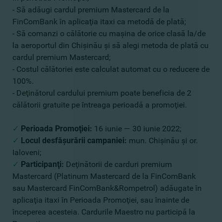
- Să adăugi cardul premium Mastercard de la
FinComBank în aplicaţia itaxi ca metodă de plată;
- Să comanzi o călătorie cu maşina de orice clasă la/de
la aeroportul din Chişinău şi să alegi metoda de plată cu
cardul premium Mastercard;
- Costul călătoriei este calculat automat cu o reducere de
100%.
- Deţinătorul cardului premium poate beneficia de 2
călătorii gratuite pe întreaga perioadă a promoţiei.
✓
Perioada
Promoţiei
:
16 iunie — 30 iunie 2022;
✓
Locul desfăşurării campaniei:
mun. Chişinău şi or.
Ialoveni;
✓
Participanţi:
Deţinătorii de carduri premium
Mastercard (Platinum Mastercard de la FinComBank
sau Mastercard FinComBank&Rompetrol) adăugate în
aplicaţia itaxi în Perioada Promoţiei, sau înainte de
începerea acesteia. Cardurile Maestro nu participă la