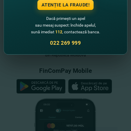
ATENȚIE LA FRAUDE!
Dacă primești un apel
sau mesaj suspect: închide apelul,
sună imediat
112
, contactează banca.
022 269 999
"FinComBank" S.A. este membră a
Schemei de Garantare a Depozitelor
din Republica Moldova
FinComPay Mobile