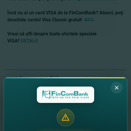
Încă nu ai un card VISA de la FinComBank? Atunci, poţi
deschide cardul Visa Classic gratuit
AICI
.
Vreai să afli despre toate ofertele speciale
VISA
?
DETALII
//
Alte noutăţi