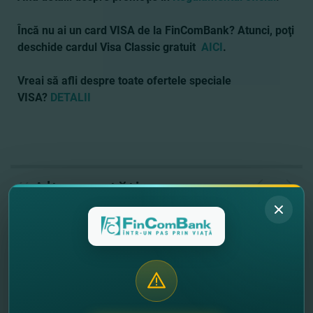
Încă nu ai un card VISA de la FinComBank? Atunci, poţi
deschide cardul Visa Classic gratuit
AICI
.
Vreai să afli despre toate ofertele speciale
VISA
?
DETALII
//
Alte noutăţi