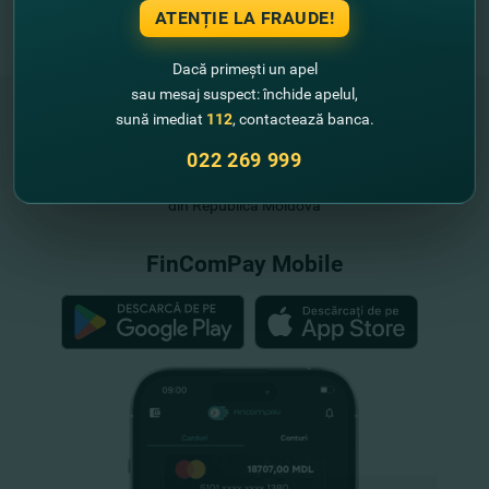
ATENȚIE LA FRAUDE!
Dacă primești un apel
sau mesaj suspect: închide apelul,
sună imediat
112
, contactează banca.
022 269 999
"FinComBank" S.A. este membră a
Schemei de Garantare a Depozitelor
din Republica Moldova
FinComPay Mobile