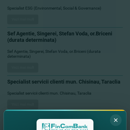
Specialist ESG (Environmental, Social & Governance)
Vezi mai mult
Sef Agentie, Singerei, Stefan Voda, or.Briceni
(durata determinata)
Sef Agentie, Singerei, Stefan Voda, or.Briceni (durata
determinata)
Vezi mai mult
Specialist servicii clienti mun. Chisinau, Taraclia
Specialist servicii clienti mun. Chisinau, Taraclia
Vezi mai mult
Specialist principal, Serviciul Gestionare Soft,
Directia Dezvoltare Soft si Tehnologii, DTI