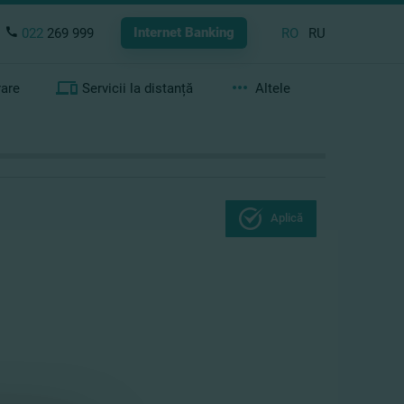
Internet Banking
022
269 999
RO
RU
rare
Servicii la distanță
Altele
Aplică