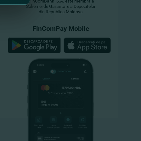
"FinComBank" S.A. este membră a
Schemei de Garantare a Depozitelor
din Republica Moldova
FinComPay Mobile