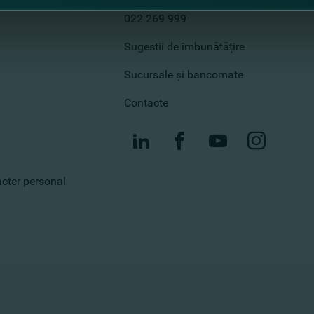
Call center
022 269 999
Sugestii de îmbunătățire
Sucursale și bancomate
Contacte
racter personal