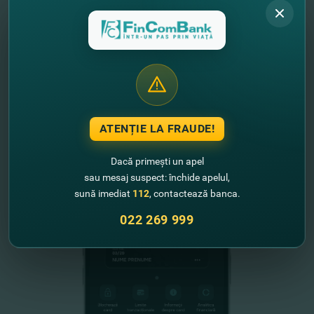
"FinComBank" S.A. este membră a
Schemei de Garantare a Depozitelor
din Republica Moldova
FinComPay Mobile
ATENȚIE LA FRAUDE!
Dacă primești un apel
sau mesaj suspect: închide apelul,
sună imediat
112
, contactează banca.
022 269 999