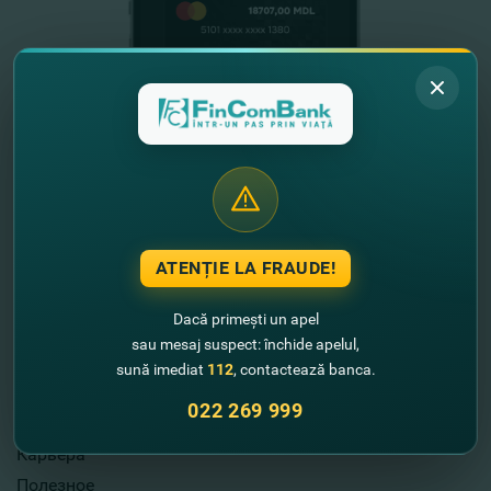
ATENȚIE LA FRAUDE!
Полезная информация
Dacă primești un apel
О нас
sau mesaj suspect: închide apelul,
Опубликование информации
sună imediat
112
, contactează banca.
Акционеры
022 269 999
Страница инвестора
Карьера
Полезное