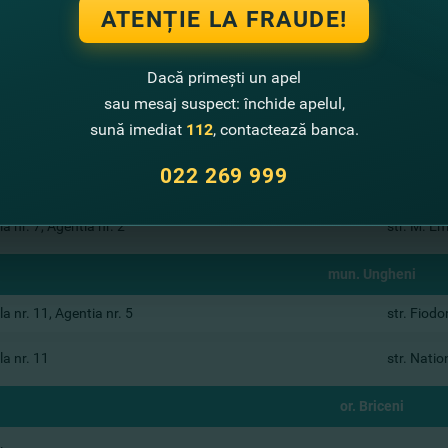
ATENȚIE LA FRAUDE!
a nr. 5
str. M. E
Dacă primești un apel
mun. Soroca
sau mesaj suspect: închide apelul,
sună imediat
112
, contactează banca.
a nr. 13
str. Alexa
022 269 999
mun. Straseni
a nr. 7, Agentia nr. 2
str. M. E
mun. Ungheni
a nr. 11, Agentia nr. 5
str. Fiod
a nr. 11
str. Natio
or. Briceni