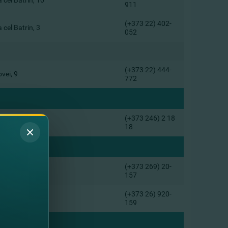
 cel Batrin, 10
911
(+373 22) 402-
 cel Batrin, 3
052
(+373 22) 444-
vei, 9
772
(+373 246) 2 18
pendentei, 112
18
(+373 269) 20-
gust, 5
157
(+373 26) 920-
aului, 8, of.2
159