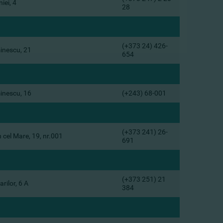
niei, 4
28
(+373 24) 426-
minescu, 21
654
minescu, 16
(+243) 68-001
(+373 241) 26-
n cel Mare, 19, nr.001
691
(+373 251) 21
arilor, 6 A
384