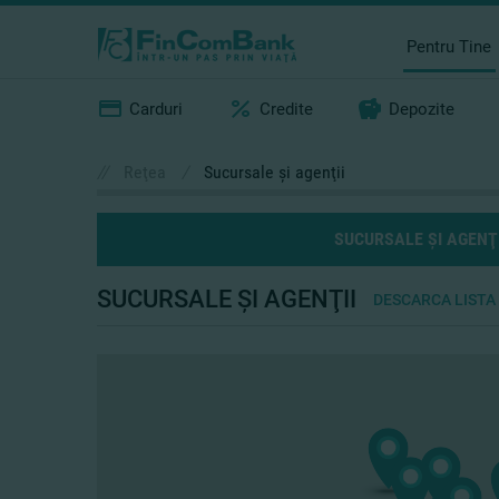
Pentru Tine
Carduri
Credite
Depozite
//
Reţea
/
Sucursale şi agenţii
SUCURSALE ŞI AGENŢI
SUCURSALE ŞI AGENŢII
DESCARCA LISTA