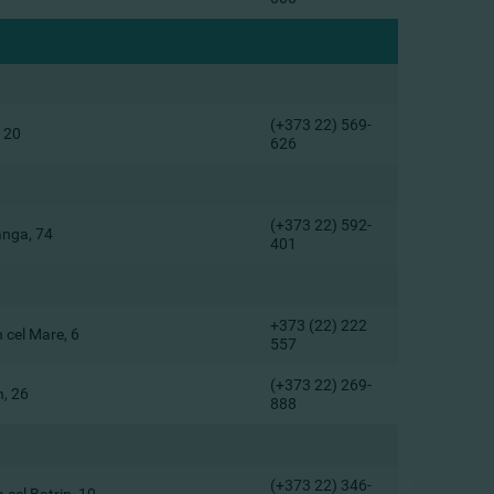
(+373 22) 569-
, 20
626
(+373 22) 592-
eanga, 74
401
+373 (22) 222
 cel Mare, 6
557
(+373 22) 269-
n, 26
888
(+373 22) 346-