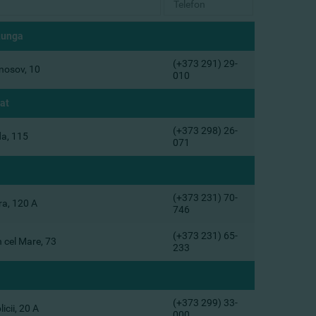
Lunga
(+373 291) 29-
nosov, 10
010
at
(+373 298) 26-
da, 115
071
(+373 231) 70-
ra, 120 A
746
(+373 231) 65-
n cel Mare, 73
233
(+373 299) 33-
icii, 20 A
000