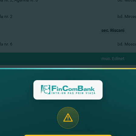
a nr. 2, Agentia nr. 8
bd. Mircea
a nr. 2
bd. Mircea
sec. Riscani
a nr. 6
bd. Mosco
mun. Edinet
a nr. 15
str. Inde
mun. Hincesti
a nr. 14
str. 31 Au
a nr. 14, Agentia nr. 2
str. Chisin
mun. Orhei