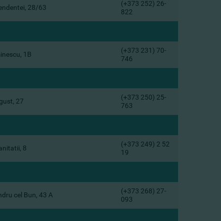
(+373 252) 26-
pendentei, 28/63
822
(+373 231) 70-
minescu, 1B
746
(+373 250) 25-
gust, 27
763
(+373 249) 2 52
nitatii, 8
19
(+373 268) 27-
ndru cel Bun, 43 A
093