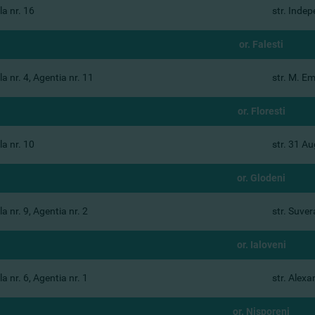
a nr. 16
str. Inde
or. Falesti
a nr. 4, Agentia nr. 11
str. M. E
or. Floresti
a nr. 10
str. 31 Au
or. Glodeni
a nr. 9, Agentia nr. 2
str. Suvera
or. Ialoveni
a nr. 6, Agentia nr. 1
str. Alexa
or. Nisporeni