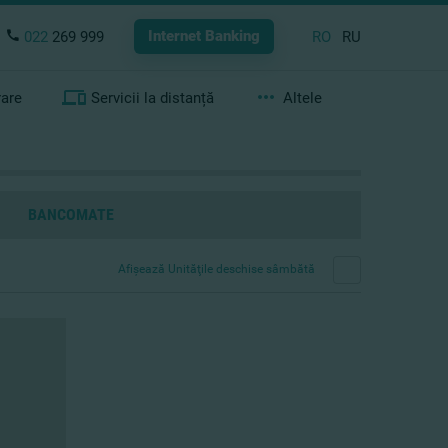
Internet Banking
022
269 999
RO
RU
rare
Servicii la distanță
Altele
BANCOMATE
Afişează Unităţile deschise sâmbătă