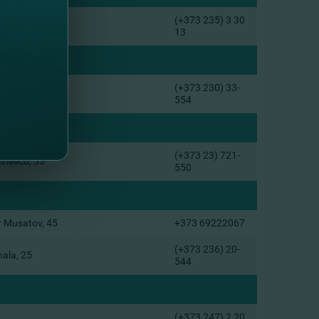
(+373 235) 3 30
minescu, 1
13
(+373 230) 33-
ndru cel Bun, 24
554
(+373 23) 721-
minescu, 33
550
or Musatov, 45
+373 69222067
(+373 236) 20-
nala, 25
544
(+373 247) 2 20