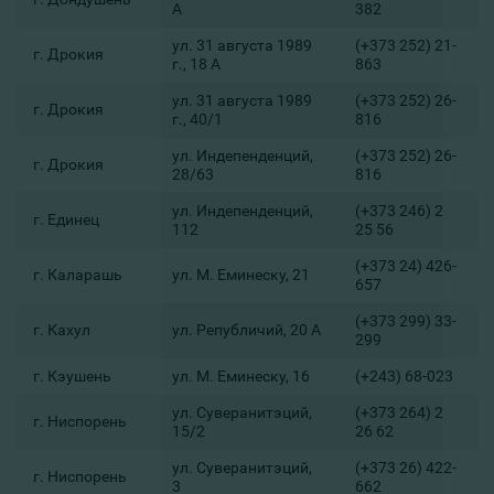
А
382
ул. 31 августа 1989
(+373 252) 21-
г. Дрокия
г., 18 А
863
ул. 31 августа 1989
(+373 252) 26-
г. Дрокия
г., 40/1
816
ул. Индепенденций,
(+373 252) 26-
г. Дрокия
28/63
816
ул. Индепенденций,
(+373 246) 2
г. Единец
112
25 56
(+373 24) 426-
г. Каларашь
ул. М. Еминеску, 21
657
(+373 299) 33-
г. Кахул
ул. Републичий, 20 А
299
г. Кэушень
ул. М. Еминеску, 16
(+243) 68-023
ул. Суверанитэций,
(+373 264) 2
г. Ниспорень
15/2
26 62
ул. Суверанитэций,
(+373 26) 422-
г. Ниспорень
3
662