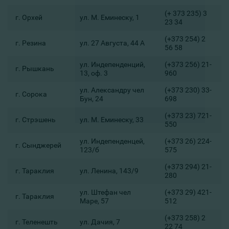
(+ 373 235) 3
г. Орхей
ул. М. Еминеску, 1
23 34
(+373 254) 2
г. Резина
ул. 27 Августа, 44 А
56 58
ул. Индепенденций,
(+373 256) 21-
г. Рышкань
13, оф. 3
960
ул. Александру чел
(+373 230) 33-
г. Сорока
Бун, 24
698
(+373 23) 721-
г. Стрэшень
ул. М. Еминеску, 33
550
ул. Индепенденцей,
(+373 26) 224-
г. Сынджерей
123/б
575
(+373 294) 21-
г. Тараклия
ул. Ленина, 143/9
280
ул. Штефан чел
(+373 29) 421-
г. Тараклия
Маре, 57
512
(+373 258) 2
г. Теленешть
ул. Дачия, 7
22 74