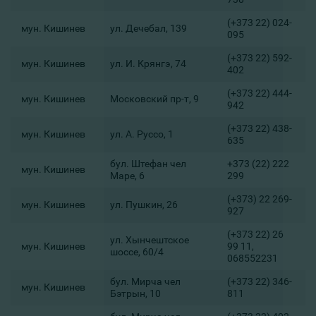
(+373 22) 024-
мун. Кишинев
ул. Дечебал, 139
095
(+373 22) 592-
мун. Кишинев
ул. И. Крянгэ, 74
402
(+373 22) 444-
мун. Кишинев
Московский пр-т, 9
942
(+373 22) 438-
мун. Кишинев
ул. А. Руссо, 1
635
бул. Штефан чел
+373 (22) 222
мун. Кишинев
Маре, 6
299
(+373) 22 269-
мун. Кишинев
ул. Пушкин, 26
927
(+373 22) 26
ул. Хынчештское
мун. Кишинев
99 11,
шоссе, 60/4
068552231
бул. Мирча чел
(+373 22) 346-
мун. Кишинев
Бэтрын, 10
811