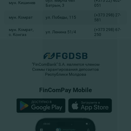
бул. Мирча чел
(+373 22) 402-
мун. Кишинев
Бэтрын, 3
051
(+373 298) 27-
мун. Комрат
ул. Победы, 115
581
мун. Комрат,
(+373 298) 67-
ул. Ленина 51/4
с. Конгаз
250
"FinComBank" S.A. является членом
Схемы гарантирования депозитов
Республики Молдова
FinComPay Mobile