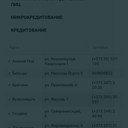
ЛИЦ
МИКРОКРЕДИТОВАНИЕ
КРЕДИТОВАНИЕ
ул. Консилиулуй
(+373 26) 521-
г. Анений Ной
Нацьонале 1
195
г. Бельцы
ул. Николае Йорга 5
069606832
(+373 247) 2
г. Бричень
ул. Приетенией, 4
20 28
(+373 293) 30-
г. Вулкэнешть
ул. Фрунзе, 1
033
ул. Суверанитэций,
(+373 249) 2
г. Глодень
8
46 94
ул. Феровиарилор, 6
(+373 251) 21
г. Дондушень