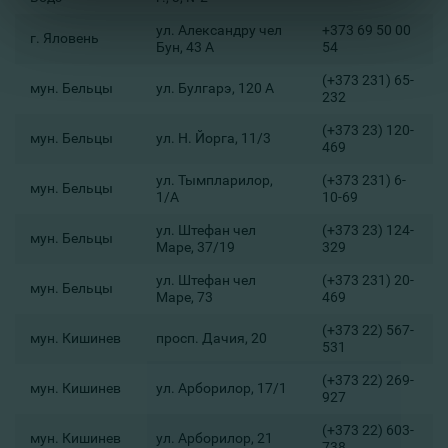
ул. Александру чел
+373 69 50 00
г. Яловень
Бун, 43 А
54
(+373 231) 65-
мун. Бельцы
ул. Булгарэ, 120 А
232
(+373 23) 120-
мун. Бельцы
ул. Н. Йорга, 11/3
469
ул. Тымпларилор,
(+373 231) 6-
мун. Бельцы
1/A
10-69
ул. Штефан чел
(+373 23) 124-
мун. Бельцы
Маре, 37/19
329
ул. Штефан чел
(+373 231) 20-
мун. Бельцы
Маре, 73
469
(+373 22) 567-
мун. Кишинев
просп. Дачия, 20
531
(+373 22) 269-
мун. Кишинев
ул. Арборилор, 17/1
927
(+373 22) 603-
мун. Кишинев
ул. Арборилор, 21
738