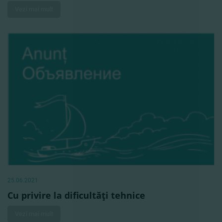
Vezi mai mult
25.06.2021
Cu privire la dificultăţi tehnice
Vezi mai mult