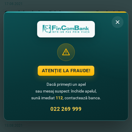
17.08.2021
Cu privire la lucrări de mentenanţă tehnică
Vezi mai mult
ATENȚIE LA FRAUDE!
Dacă primești un apel
sau mesaj suspect: închide apelul,
sună imediat
112
, contactează banca.
022 269 999
13.08.2021