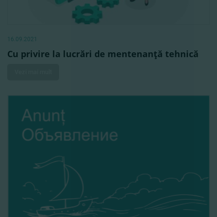
16.09.2021
Cu privire la lucrări de mentenanţă tehnică
Vezi mai mult