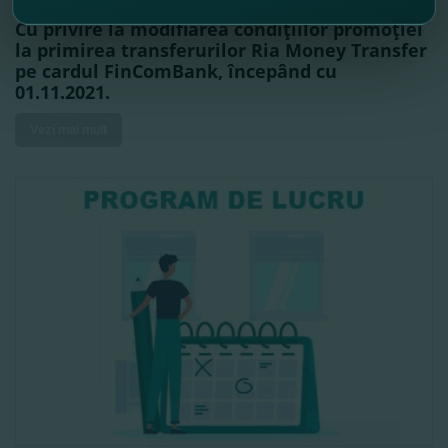
Cu privire la modifiarea condiţiilor promoţiei
la primirea transferurilor Ria Money Transfer
pe cardul FinComBank, începând cu
01.11.2021.
Vezi mai mult