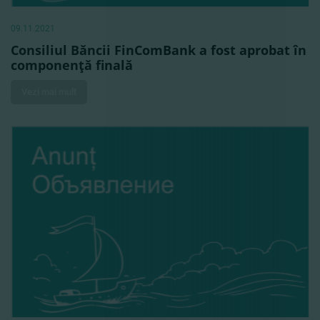
09.11.2021
Consiliul Băncii FinComBank a fost aprobat în
componenţă finală
Vezi mai mult