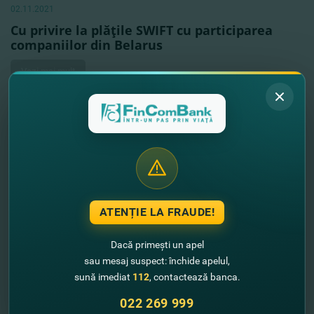
02.11.2021
Cu privire la plăţile SWIFT cu participarea
companiilor din Belarus
Vezi mai mult
ATENȚIE LA FRAUDE!
Dacă primești un apel
sau mesaj suspect: închide apelul,
sună imediat
112
, contactează banca.
022 269 999
01.11.2021