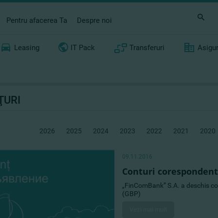
Pentru afacerea Ta
Despre noi
Leasing
IT Pack
Transferuri
Asigu
ŢURI
2026
2025
2024
2023
2022
2021
2020
09.11.2016
Conturi corespondent
„FinComBank” S.A. a deschis cont
(GBP)
Vezi mai mult