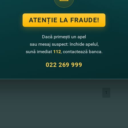
ATENȚIE LA FRAUDE!
29.09.2016
Serviciile Cadastru
Dacă primești un apel
sau mesaj suspect: închide apelul,
Începând cu 29 septembrie 2016
plată spre furnizor Î.S. «Cadast
sună imediat
112
, contactează banca.
Vezi mai mult
022 269 999
1