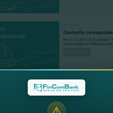
11.10.2016
Conturile coresponde
Din 01.11.2016 „FinComBank” S.A
sterline (GBP) în VTB Deutschl
Vezi mai mult
03.10.2016
“FinComBank” partici
Echipa FinComBank participă la 
evenimentului „Moldova Busine
Vezi mai mult