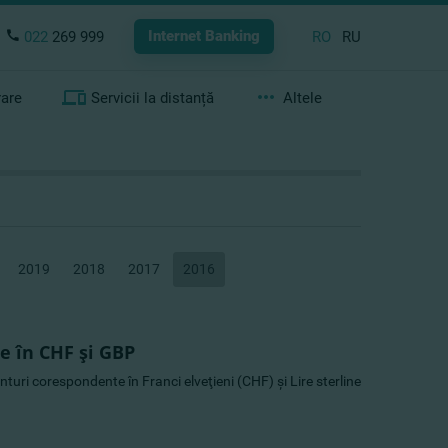
Internet Banking
022
269 999
RO
RU
rare
Servicii la distanță
Altele
2019
2018
2017
2016
e în CHF şi GBP
uri corespondente în Franci elveţieni (CHF) şi Lire sterline