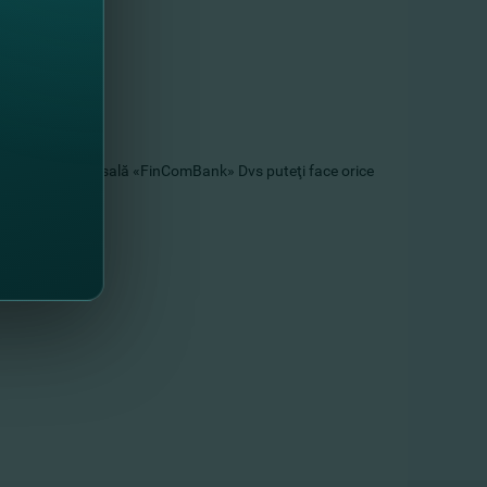
, în orice sucursală «FinСomBank» Dvs puteţi face orice
u».