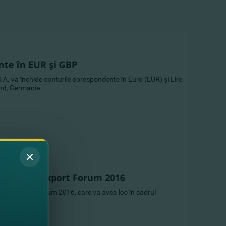
nte în EUR şi GBP
. va închide conturile corespondente în Euro (EUR) şi Lire
and, Germania.
pă la Pro Export Forum 2016
Pro Export Forum 2016, care va avea loc în cadrul
ss Week”.