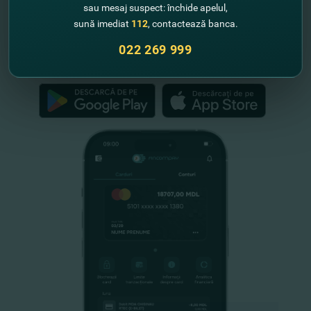
"FinComBank" S.A. este membră a
sau mesaj suspect: închide apelul,
Schemei de Garantare a Depozitelor
sună imediat
112
, contactează banca.
din Republica Moldova
022 269 999
FinComPay Mobile