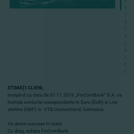
Euro
(EUR
şi
Lire
sterl
(GB
în
VTB
Deut
Ger
STIMAŢI CLIENI,
începînd cu data de 01.11.2016 „FinComBank” S.A. va
închide conturile corespondente în Euro (EUR) şi Lire
sterline (GBP) în VTB Deutschland, Germania.
Vă dorim succese în toate.
Cu drag, echipa FinComBank