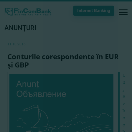
Internet Banking
ANUNŢURI
11.10.2016
Conturile corespondente în EUR
şi GBP
Din
01.1
„Fi
S.A.
va
înch
cont
core
în