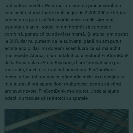
luat câteva credite. Pe urmă, am vrut să procur combina
care costa atunci foarte mult, în jur de 2.200.000 de lei, iar
banca nu a putut să îmi acorde acest credit. Am mai
aşteptat un an şi, totuşi, m-am hotărât să cumpăr o
combină, pentru că cu adevărat merită. Şi atunci am apelat
la 2KR, dar nu puteam da la subvenţii până nu am putut
achita acolo, dar îmi doream acest lucru ca să mă achit
mai repede. Atunci, m-am întâlnit cu directorul FinComBank
de la Sucursala nr.9 din Rîşcani şi l-am întrebat cum pot
face asta, iar el mi-a explicat procedura. FinComBank
mereu a fost într-un pas cu gândurile mele, m-a susţinut şi
m-a ajutat, îi pot spune doar mulţumesc, pentru că când
am avut nevoie, FinComBank m-a ajutat. Unde ai ajuns
odată, nu trebuie să te întorci cu spatele.