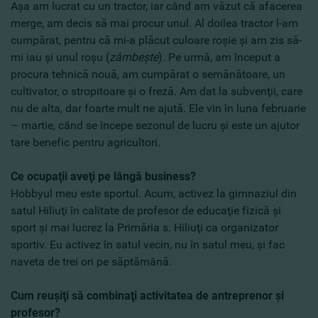
Aşa am lucrat cu un tractor, iar când am văzut că afacerea
merge, am decis să mai procur unul. Al doilea tractor l-am
cumpărat, pentru că mi-a plăcut culoare roşie şi am zis să-
mi iau şi unul roşu (
zâmbeşte
). Pe urmă, am început a
procura tehnică nouă, am cumpărat o semănătoare, un
cultivator, o stropitoare şi o freză. Am dat la subvenţii, care
nu de alta, dar foarte mult ne ajută. Ele vin în luna februarie
– martie, când se începe sezonul de lucru şi este un ajutor
tare benefic pentru agricultori.
Ce ocupaţii aveţi pe lângă business?
Hobbyul meu este sportul. Acum, activez la gimnaziul din
satul Hiliuţi în calitate de profesor de educaţie fizică şi
sport şi mai lucrez la Primăria s. Hiliuţi ca organizator
sportiv. Eu activez în satul vecin, nu în satul meu, şi fac
naveta de trei ori pe săptămână.
Cum reuşiţi să combinaţi activitatea de antreprenor şi
profesor?