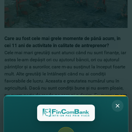
Care au fost cele mai grele momente de până acum, în
cei 11 ani de activitate în calitate de antreprenor?
Cele mai mari greutăţi sunt atunci când nu sunt finanţe, iar
astea le-am depăşit ori cu ajutorul băncii, ori cu ajutorul
părinţilor şi a surorilor, care m-au susţinut la început foarte
mult. Alte greutăţi le întâlneşti când nu ai condiţii
favorabile de lucru. Aceasta e greutatea numărul unu în
agricultură. Dacă nu sunt condiţii bune şi nu avem ploaie,
nu avem parte de roada pe care ni-o dorim. Eu mereu m-am
condus după un principiu că nu pot să obţin totul de odată
şi am încercat cu puţinul. Am început cu 7 hectare de
pământ, apoi am trecut la 20 ha, iar o perioadă am lucrat
cu 40 ha. Am încercat să nu intru tare în datorii, pentru că,
de la început, aveam o oricare frică de credit şi că acesta