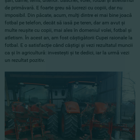
şah, dame, tenis, ulterior: baschet, volei, fotbal şi atletismul
de primăvară. E foarte greu să lucrezi cu copiii, dar nu
imposibil. Din păcate, acum, mulţi dintre ei mai bine joacă
fotbal pe telefon, decât să iasă pe teren, dar am avut şi
multe reuşite cu copii, mai ales în domeniul volei, fotbal şi
atletism. În acest an, am fost câştigătorii Cupei raionale la
fotbal. E o satisfacţie când câştigi şi vezi rezultatul muncii
ca şi în agricultură: investeşti şi te dedici, iar la urmă vezi
un rezultat pozitiv.