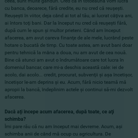
ceea, sunt multe gânduri. Cred că în totdeauna vom lucra
cu banca, deoarece, fără credite, eu nu cred că reuşeşti.
Reuşeşti în viitor, deja când ai tot al tău, ai lucrat câţiva ani,
ai întors toţi bani. Dar la început nu cred că reuşeşti fără,
după cum le spun şi multor prieteni. Când am început
afacerea, am avut careva finanţe de ale mele, lucrând peste
hotare o bucată de timp. Cu toate astea, am avut bani doar
pentru tehnică la mâna a doua, nu am avut de cea nouă.
Bine că atunci am avut o îndrumătoare care tot lucra în
domeniul bancar, care mi-a deschis această cale: iei de
acolo, dai acolo... credit, procurat, subvenţii şi aşa încetişor,
încetişor le-am deprins şi eu. Acum, fără nicio teamă mă
apropii la bancă, îndeplinim actele şi continui să-mi dezvolt
afacerea.
Dacă aţi începe acum afacerea, după toate, ce aţi
schimba?
Îmi pare rău că nu am început mai devreme. Acum, aşi
schimba anii de când mă ocup cu agricultura. De