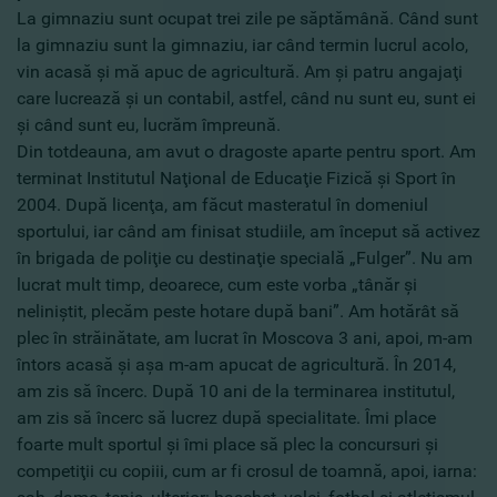
La gimnaziu sunt ocupat trei zile pe săptămână. Când sunt
la gimnaziu sunt la gimnaziu, iar când termin lucrul acolo,
vin acasă şi mă apuc de agricultură. Am şi patru angajaţi
care lucrează şi un contabil, astfel, când nu sunt eu, sunt ei
şi când sunt eu, lucrăm împreună.
Din totdeauna, am avut o dragoste aparte pentru sport. Am
terminat Institutul Naţional de Educaţie Fizică şi Sport în
2004. După licenţa, am făcut masteratul în domeniul
sportului, iar când am finisat studiile, am început să activez
în brigada de poliţie cu destinaţie specială „Fulger”. Nu am
lucrat mult timp, deoarece, cum este vorba „tânăr şi
neliniştit, plecăm peste hotare după bani”. Am hotărât să
plec în străinătate, am lucrat în Moscova 3 ani, apoi, m-am
întors acasă şi aşa m-am apucat de agricultură. În 2014,
am zis să încerc. După 10 ani de la terminarea institutul,
am zis să încerc să lucrez după specialitate. Îmi place
foarte mult sportul şi îmi place să plec la concursuri şi
competiţii cu copiii, cum ar fi crosul de toamnă, apoi, iarna: