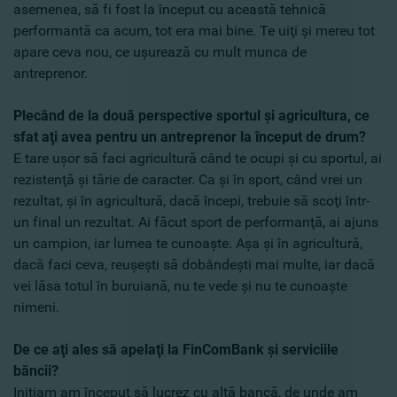
asemenea, să fi fost la început cu această tehnică
performantă ca acum, tot era mai bine. Te uiţi şi mereu tot
apare ceva nou, ce uşurează cu mult munca de
antreprenor.
Plecând de la două perspective sportul şi agricultura, ce
sfat aţi avea pentru un antreprenor la început de drum?
E tare uşor să faci agricultură când te ocupi şi cu sportul, ai
rezistenţă şi tărie de caracter. Ca şi în sport, când vrei un
rezultat, şi în agricultură, dacă începi, trebuie să scoţi într-
un final un rezultat. Ai făcut sport de performanţă, ai ajuns
un campion, iar lumea te cunoaşte. Aşa şi în agricultură,
dacă faci ceva, reuşeşti să dobândeşti mai multe, iar dacă
vei lăsa totul în buruiană, nu te vede şi nu te cunoaşte
nimeni.
De ce aţi ales să apelaţi la FinComBank şi serviciile
băncii?
Iniţiam am început să lucrez cu altă bancă, de unde am