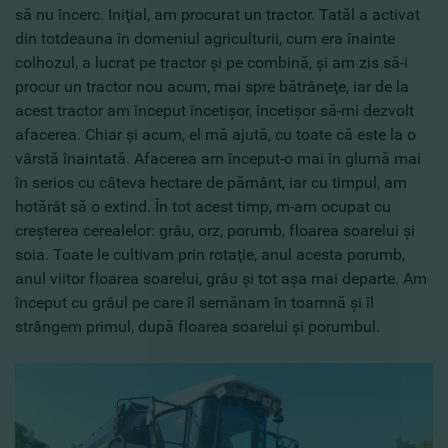
să nu încerc. Iniţial, am procurat un tractor. Tatăl a activat
din totdeauna în domeniul agriculturii, cum era înainte
colhozul, a lucrat pe tractor şi pe combină, şi am zis să-i
procur un tractor nou acum, mai spre bătrâneţe, iar de la
acest tractor am început încetişor, încetişor să-mi dezvolt
afacerea. Chiar şi acum, el mă ajută, cu toate că este la o
vârstă înaintată. Afacerea am început-o mai în glumă mai
în serios cu câteva hectare de pământ, iar cu timpul, am
hotărât să o extind. În tot acest timp, m-am ocupat cu
creşterea cerealelor: grâu, orz, porumb, floarea soarelui şi
soia. Toate le cultivam prin rotaţie, anul acesta porumb,
anul viitor floarea soarelui, grâu şi tot aşa mai departe. Am
început cu grâul pe care îl semănam în toamnă şi îl
strângem primul, după floarea soarelui şi porumbul.