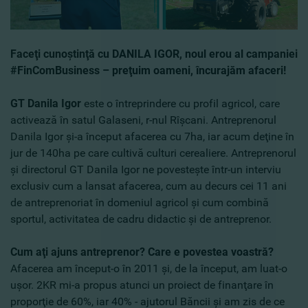
Faceţi cunoştinţă cu DANILA IGOR, noul erou al campaniei
#FinComBusiness – preţuim oameni, încurajăm afaceri!
GT Danila Igor
este o întreprindere cu profil agricol, care
activează în satul Galaseni, r-nul Rîşcani. Antreprenorul
Danila Igor şi-a început afacerea cu 7ha, iar acum deţine în
jur de 140ha pe care cultivă culturi cerealiere. Antreprenorul
şi directorul GT Danila Igor ne povesteşte într-un interviu
exclusiv cum a lansat afacerea, cum au decurs cei 11 ani
de antreprenoriat în domeniul agricol şi cum combină
sportul, activitatea de cadru didactic şi de antreprenor.
Cum aţi ajuns antreprenor? Care e povestea voastră?
Afacerea am început-o în 2011 şi, de la început, am luat-o
uşor. 2KR mi-a propus atunci un proiect de finanţare în
proporţie de 60%, iar 40% - ajutorul Băncii şi am zis de ce