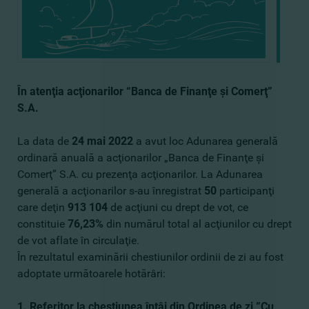
În atenţia acţionarilor “Banca de Finanţe şi Comerţ”
S.A.
La data de
24 mai 2022
a avut loc Adunarea generală
ordinară anuală a acţionarilor „Banca de Finanţe şi
Comerţ” S.A. cu prezenţa acţionarilor. La Adunarea
generală a acţionarilor s-au înregistrat
50
participanţi
care deţin
913 104
de acţiuni cu drept de vot, ce
constituie
76,23%
din numărul total al acţiunilor cu drept
de vot aflate în circulaţie.
În rezultatul examinării chestiunilor ordinii de zi au fost
adoptate următoarele hotărâri:
1. Referitor la chestiunea întâi din Ordinea de zi ”Cu