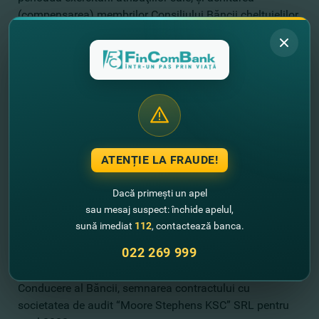
(compensarea) membrilor Consiliului Băncii cheltuielilor
pentru instruire şi / sau perfecţionare a cunoştinţelor în
domeniile oricăruia dintre Comitetele de specializate din
care fac parte, achitate conform cheltuielilor de facto
efectuate.
5. Referitor la chestiunea a cincea din Ordinea de zi
”Cu privire la confirmarea Societăţii de audit pentru
efectuarea auditului obligatoriu ordinar al Băncii pentru
ATENȚIE LA FRAUDE!
anul 2022 şi aprobarea retribuţiei serviciilor prestate”:
5.1. A confirma societatea de audit “Moore Stephens
Dacă primești un apel
KSC” SRL pentru efectuarea auditului obligatoriu ordinar
sau mesaj suspect: închide apelul,
al activităţii financiare ”Banca de Finanţe şi Comerţ”
sună imediat
112
, contactează banca.
S.A. pentru anul 2022 şi a stabili cuantumul retribuţiei
022 269 999
serviciilor prestate.
5.2. A pune în sarcina Preşedintelui Comitetului de
Conducere al Băncii, semnarea contractului cu
societatea de audit “Moore Stephens KSC” SRL pentru