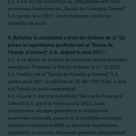
2.2. A lua act de cunoştinţă cu „Rezultatele activităţii
economice-financiare ale „Banca de Finanţe şi Comerţ”
S.A. pentru anul 2021, confirmate prin concluzia
societăţii de audit.
3. Referitor la chestiunea a treia din Ordinea de zi ”Cu
privire la repartizarea profitului net al ”Banca de
Finanţe şi Comerţ” S.A. obţinut în anul 2021”:
3.1. A se abţine de la plata dividendelor pentru rezultatul
exerciţiului financiar al Băncii, încheiat la 31.12.2021.
3.2. Profitul net al ”Banca de Finanţe şi Comerţ” S.A.
pentru anul 2021 în mărime de 75 481 703,15 lei, a lăsa
sub formă de profit nerepartizat.
3.3. A pune în sarcina Consiliului ”Banca de Finanţe şi
Comerţ” S.A. până la finele anului 2022, după
soluţionarea situaţiei geopolitice şi stabilizarea
economiei naţionale, precum şi în condiţiile existenţei
aprobării prealabile a BNM cu privire la repartizarea
capitalului, a convoca Adunarea generală extraordinară