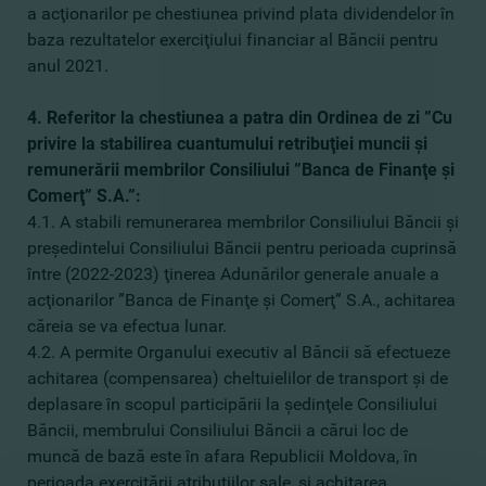
a acţionarilor pe chestiunea privind plata dividendelor în
baza rezultatelor exerciţiului financiar al Băncii pentru
anul 2021.
4. Referitor la chestiunea a patra din Ordinea de zi ”Cu
privire la stabilirea cuantumului retribuţiei muncii şi
remunerării membrilor Consiliului ”Banca de Finanţe şi
Comerţ” S.A.”:
4.1. A stabili remunerarea membrilor Consiliului Băncii şi
preşedintelui Consiliului Băncii pentru perioada cuprinsă
între (2022-2023) ţinerea Adunărilor generale anuale a
acţionarilor ”Banca de Finanţe şi Comerţ” S.A., achitarea
căreia se va efectua lunar.
4.2. A permite Organului executiv al Băncii să efectueze
achitarea (compensarea) cheltuielilor de transport şi de
deplasare în scopul participării la şedinţele Consiliului
Băncii, membrului Consiliului Băncii a cărui loc de
muncă de bază este în afara Republicii Moldova, în
perioada exercitării atribuţiilor sale, şi achitarea