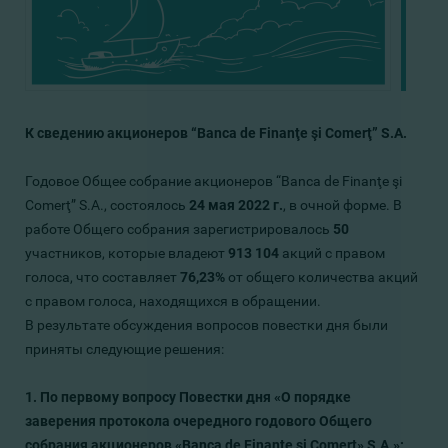
К сведению акционеров “Banca de Finanţe şi Comerţ” S.A.
Годовое Общее собрание акционеров “Banca de Finanţe şi
Comerţ” S.A., состоялось
24 мая 2022 г.
, в очной форме. В
работе Общего собрания зарегистрировалось
50
участников, которые владеют
913 104
акций с правом
голоса, что составляет
76,23
%
от общего количества акций
с правом голоса, находящихся в обращении.
В результате обсуждения вопросов повестки дня были
приняты следующие решения:
1. По первому вопросу Повестки дня «О порядке
заверения протокола очередного годового Общего
собрания акционеров «Banca de Finanţe şi Comerţ» S.A.»: