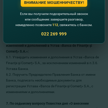
ВНИМАНИЕ МОШЕННИЧЕСТВУ!
деятельности «Bаnca de Finanţe şi Comerţ» S.A. в 2022 году и
установить размер оплаты его услуг.
Если вы получили подозрительный звонок
5.2. Поручить председателю Правления «Banca de Finanţe şi
или сообщение: завершите разговор,
Comerţ» S.A. подписать договор с аудиторским обществом
немедленно позвоните
112
, свяжитесь с банком.
“
Moore Stephens KSC” SRL на 2022 год».
022 269 999
6. По шестому вопросу Повестки дня «О внесении
изменений и дополнений в Устав «Banca de Finanţe şi
Comerţ» S.A.»:
6.1. Утвердить изменения и дополнения в Устав «Banca de
Finanţe şi Comerţ» S.A., за исключением изменений в п.3.6.
Устава Банка.
6.2. Поручить Председателю Правления Банка от имени
Банка, подписать необходимые документы для
регистрации Устава «Banca de Finanţe şi Comerţ» S.A., с
изменениями и дополнениями.
7. По седьмому вопросу Повестки дня «О внесении