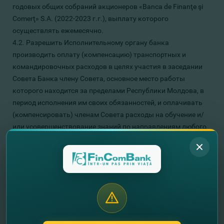
годовых общих собраний акционеров «Banca de Finanţe şi
Comerţ» S.A. (2022-2023 г.г.), выплату которого
осуществлять ежемесячно.
4.2. Разрешить Исполнительному органу банка
производить оплату (компенсацию) транспортных и
командировочных расходов в целях участия в заседании
Совета Банка члену Совета, основное место работы
которого находится за пределами Республики Молдова, в
период исполнения им своих обязанностей, и оплачивать
(компенсировать) членам Совета расходы на обучение и/
или усовершенствование знаний по направлениям любого
из Специализированных комитетов, членами которого они
являются, выплачиваемого по факту расходов».
5. Об утверждении Аудиторского общества для
проведения обязательного текущего аудита Банка в 2022
году и утверждении размера оплаты его услуг.
5.1. Утвердить аудиторское общество
“
Moore Stephens KSC”
SRL для проведения обязательного финансового аудита