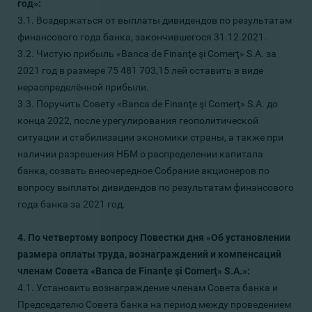
год»:
3.1. Воздержаться от выплаты дивидендов по результатам
финансового года банка, закончившегося 31.12.2021.
3.2. Чистую прибыль «Banca de Finanţe şi Comerţ» S.A. за
2021 год в размере 75 481 703,15 лей оставить в виде
нераспределённой прибыли.
3.3. Поручить Совету «Banca de Finanţe şi Comerţ» S.A. до
конца 2022, после урегулирования геополитической
ситуации и стабилизации экономики страны, а также при
наличии разрешения НБМ о распределении капитала
банка, созвать внеочередное Собрание акционеров по
вопросу выплаты дивидендов по результатам финансового
года банка за 2021 год.
4. По четвертому вопросу Повестки дня «Об установлении
размера оплаты труда, вознаграждений и компенсаций
членам Совета «Banca de Finanţe şi Comerţ» S.A.»:
4.1. Установить вознаграждение членам Совета банка и
Председателю Совета банка на период между проведением