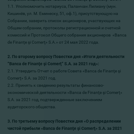
1.1. Уполномочить нотариуса, Паланчан Лилиану (мун.
Кишинёв, ул. М. Еминеску, 51, оф.1), присутствующую на
Собрании, заверить список акционеров, участвующих на
Общем собрании, протоколы регистрационной и счетной
комиссий и Протокол Общего собрания акционеров «Bаncа
de Finanţe şi Comerţ» S.A.» от 24 мая 2022 года.
2. По второму вопросу Повестки дня «Итоги деятельности
”Banca de Finanţe şi Comerţ” S.A. за 2021 год»:
2.1. Утвердить Отчет о работе Совета «Banca de Finanţe şi
Comerţ» S.A. за 2021 год.
2.2. Принять к сведению результаты финансово-
экономической деятельности «Banca de Finanţe şi Comerţ»
S.A. за 2021 год, подтвержденные заключением
аудиторского общества.
3. По третьему вопросу Повестки дня «О распределении
чистой прибыли «Banca de Finanţe şi Comerţ» S.A. за 2021