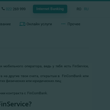
Internet Banking
022
269 999
RO
RU
ование
Онлайн услуги
Прочее
мобильного оператора, ведь у тебя есть FinService,
а на другие твои счета, открытые в FinComBank или
гих физических или юридических лиц;
нии контракта с FinComBank.
nService?