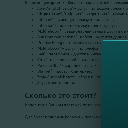
В настоящее время FinService предлагает тебе возмо
"Apă-Canal Chisinău" – услуги по водоснабжению
"Chişinău-Gaz", "Bălţi-Gaz", "Gagauz Gaz", "Ialoveni
"Infocom" – жилищно-коммунальные услуги;
"Infosapr" - жилищно-коммунальные услуги;
"Moldtelecom" –стационарная связь и доступ к и
"Sun Communications" –кабельное телевидение и 
"Premier Energy" - поставка электроэнергии;
"Moldtelecom" – услуги по телефонии CDMA;
"Seti" – телефония и доступ к интернету;
"Arax" –цифровое кабельное телевидение;
"Paza de Stat" - охранные услуги;
"Starnet" – доступ к интернету;
Regia Autosalubritate –сбор и вывоз отходов пр
Другие поставщики.
Сколько это стоит?
Исполнение Банком платежей по вашему заявлению дл
Для более полной информации просим ознакомится с