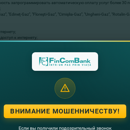
жность запрограммировать автоматическую оплату услуг более 30 
;
 Gaz", "Edineţ-Gaz", "Floreşti-Gaz", "Cimişlia-Gaz", "Ungheni-Gaz", "Rotal
нтернету;
доступ к интернету;
оизводства и потребления;
я оплаты коммунальных и других услуг будет стоить 0.5MDL (Ком
ВНИМАНИЕ МОШЕННИЧЕСТВУ!
 тарифами.
Если вы получили подозрительный звонок