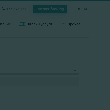
Internet Banking
022
269 999
RO
RU
ование
Онлайн услуги
Прочее