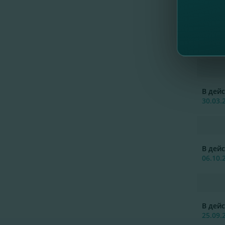
18.05.
Об
пу
В дейс
30.03.
В дейс
06.10.
В дейс
25.09.