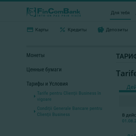
Для тебя
Карты
Кредиты
Депозиты
Монеты
ТАРИ
Ценные бумаги
Tarif
Тарифы и Условия
Де
Tarife pentru Clienţii Business în
vigoare
Condiţii Generale Bancare pentru
Clienţii Business
В дейс
01.08.