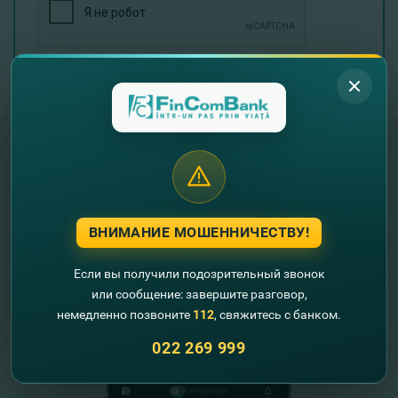
Отправить
"FinComBank" S.A. является членом
Схемы гарантирования депозитов
Республики Молдова
ВНИМАНИЕ МОШЕННИЧЕСТВУ!
FinComPay Mobile
Если вы получили подозрительный звонок
или сообщение: завершите разговор,
немедленно позвоните
112
, свяжитесь с банком.
022 269 999