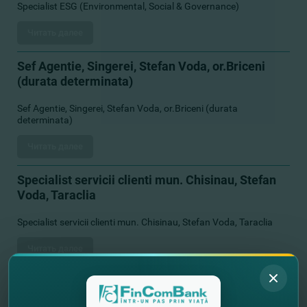
Specialist ESG (Environmental, Social & Governance)
Читать далее
Sef Agentie, Singerei, Stefan Voda, or.Briceni
(durata determinata)
Sef Agentie, Singerei, Stefan Voda, or.Briceni (durata
determinata)
Читать далее
Specialist servicii clienti mun. Chisinau, Stefan
Voda, Taraclia
Specialist servicii clienti mun. Chisinau, Stefan Voda, Taraclia
Читать далее
Specialist principal, Serviciul Gestionare Soft,
Directia Dezvoltare Soft si Tehnologii, DTI