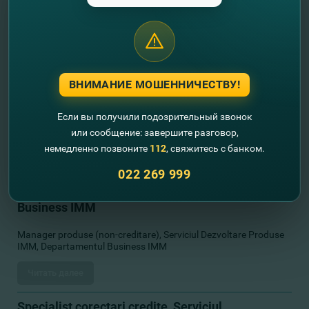
Specialist principal, Serviciul Gestionare Soft, Directia Dezvoltare
Soft si Tehnologii, DTI
Читать далее
ВНИМАНИЕ МОШЕННИЧЕСТВУ!
Director sucursala , Soroca, Balti
Если вы получили подозрительный звонок
Director sucursala , Soroca, Balti
или сообщение: завершите разговор,
Читать далее
немедленно позвоните
112
, свяжитесь с банком.
022 269 999
Manager produse (non-creditare), Serviciul
Dezvoltare Produse IMM, Departamentul
Business IMM
Manager produse (non-creditare), Serviciul Dezvoltare Produse
IMM, Departamentul Business IMM
Читать далее
Specialist corectari credite, Serviciul