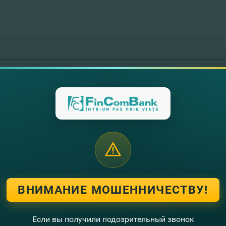
ДЕПОЗИТ ОВЕРНАЙТ
Депозит Овернайт представляет собой депозит, пр
операционного дня. Эта услуга дает вам возможно
позволяет эффективно использовать временно сво
полностью остаются в распоряжении предприятия.
Овернайт открывается только в молдавских леях. 
ВНИМАНИЕ МОШЕННИЧЕСТВУ!
Если вы получили подозрительный звонок