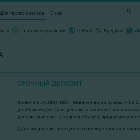
Для твоего бизнеса
О нас
луги
Платежные решения
IT Pack
Кредиты
Д
А
СРОЧНЫЙ ДЕПОЗИТ
Валюта EUR/USD/MDL. Минимальная сумма – 50.000 
до 25 месяцев. Срок депозита начинает исчислятьс
депозитный счет в полном объеме, предусмотренн
Данный депозит доступен с фиксированной и плав