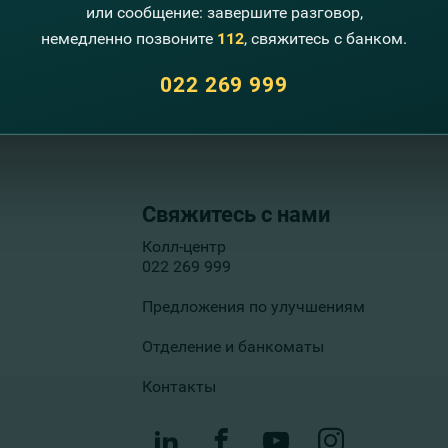
или сообщение: завершите разговор,
немедленно позвоните
112
, свяжитесь с банком.
ких лиц гарантированы до уровня покрытия в 
022 269 999
Свяжитесь с нами
Колл-центр
022 269 999
Предложения по улучшениям
Отделение и банкоматы
Контакты