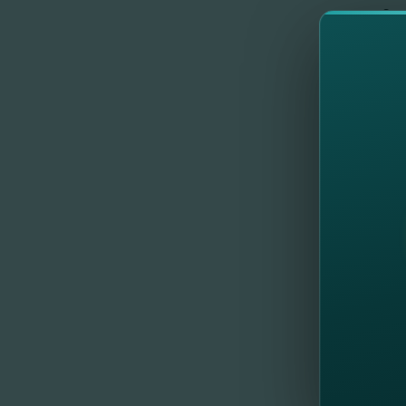
Зач
Удобн
Дое
Когда 
Есл
Ост