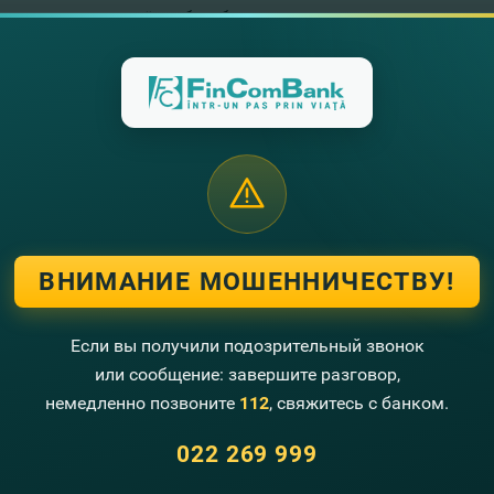
исляем деньги на счёт любого банка.
о
дем туда, куда другие не доезжают
вам может потребоваться инкассация?
и вы работаете с наличными
ВНИМАНИЕ МОШЕННИЧЕСТВУ!
авьте свои контактные данные и мы Вам перезвоним
Если вы получили подозрительный звонок
или сообщение: завершите разговор,
немедленно позвоните
112
, свяжитесь с банком.
+373
022 269 999