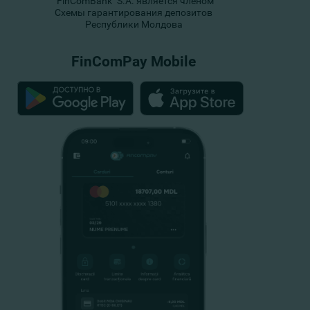
"FinComBank" S.A. является членом
Схемы гарантирования депозитов
Республики Молдова
FinComPay Mobile