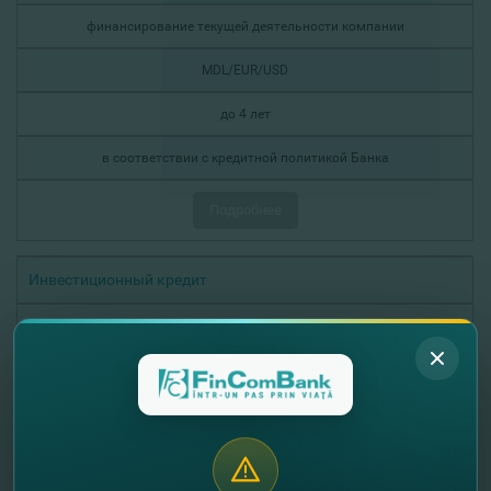
финансирование текущей деятельности компании
MDL/EUR/USD
до 4 лет
в соответствии с кредитной политикой Банка
Подробнее
Инвестиционный кредит
финансирование инвестиционного проекта
MDL/EUR/USD
до 10 лет
в соответствии с кредитной политикой Банка