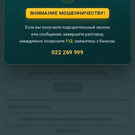
Подробнее
ВНИМАНИЕ МОШЕННИЧЕСТВУ!
Овердрафт
Если вы получили подозрительный звонок
или сообщение: завершите разговор,
финансирование текущей деятельности
немедленно позвоните
112
, свяжитесь с банком.
MDL/EUR/USD
022 269 999
до 3 лет
в соответствии с кредитной политикой Банка
Подробнее
Банковские гарантии
обеспечение выполнения договорных обязательств
MDL/EUR/USD