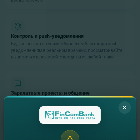
ввода паролей.
Контроль и push-уведомления
Будьте всегда на связи с бизнесом благодаря push-
уведомлениям в реальном времени, просматривайте
выписки и отслеживайте кредиты из любой точки.
Зарплатные проекты и общение
Быстро просматривайте и подписывайте
неподписанные зарплатные ведомости прямо в
приложении и общайтесь с банком через безопасные
сообщения.