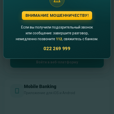
Выберите платформу для работы
ВНИМАНИЕ МОШЕННИЧЕСТВУ!
Internet Banking
Полная версия для desktop
Если вы получили подозрительный звонок
или сообщение: завершите разговор,
немедленно позвоните
112
, свяжитесь с банком.
022 269 999
Войти в веб-платформу
Mobile Banking
Приложение для iOS и Android