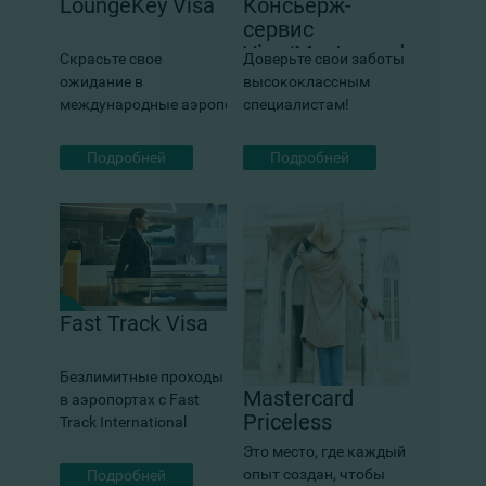
LoungeKey Visa
Консьерж-
сервис
Visa/Mastercard
Скрасьте свое
Доверьте свои заботы
ожидание в
высококлассным
международные аэропортах!
специалистам!
Подробней
Подробней
Fast Track Visa
Безлимитные проходы
Mastercard
в аэропортах с Fast
Priceless
Track International
Это место, где каждый
опыт создан, чтобы
Подробней