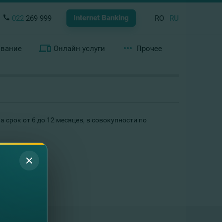
Internet Banking
022
269 999
RO
RU
ование
Онлайн услуги
Прочее
рок от 6 до 12 месяцев, в совокупности по