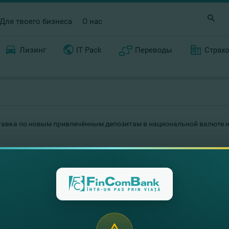
Для твоего бизнеса
О нас
Лизинг
IT Pack
Переводы
Страх
авка по новым привлечённым депозитам в национальной валюте на с