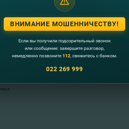
Свяжитесь с нами
Колл-центр
022 269 999
ВНИМАНИЕ МОШЕННИЧЕСТВУ!
Предложения по улучшениям
Если вы получили подозрительный звонок
Отделение и банкоматы
или сообщение: завершите разговор,
немедленно позвоните
112
, свяжитесь с банком.
Контакты
022 269 999
нных