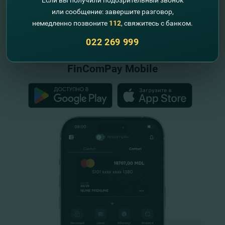
Если вы получили подозрительный звонок
или сообщение: завершите разговор,
немедленно позвоните
112
, свяжитесь с банком.
"FinComBank" S.A. является членом
Схемы гарантирования депозитов
022 269 999
Республики Молдова
FinComPay Mobile