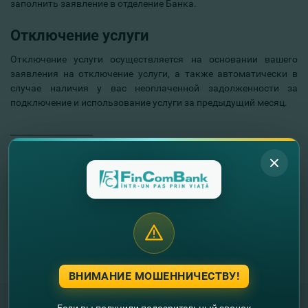
заполнить заявление в отделение Банка.
Отключение услуги
Отключение услуги осуществляется на основании вашего
заявления на отключение услуги, а также автоматически в
случае наличия у вас неоплаченной задолженности за
подключение и использование услуги за предыдущий месяц.
____________________
Подпишись на страницу
fincombusiness
в Facebook —
платформу, предназначенную для клиентов бизнес. На
странице
fincombusiness
вы найдете последние новости о
продуктах и услугах Банка, разработанных специально для
бизнеса; полезные советы, рекомендации, бизнес-кейсы;
специальные акции и предложения; интервью с экспертами;
истории успеха молдавских предпринимателей, и многое
другое.
ВНИМАНИЕ МОШЕННИЧЕСТВУ!