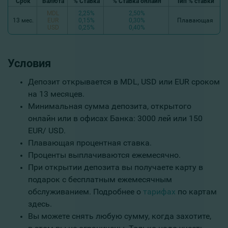
Срок
Валюта
% Ставка
% Ставка онлайн
Тип % ставки
MDL
2,25%
2,50%
13 мес.
EUR
0,15%
0,30%
Плавающая
USD
0,25%
0,40%
Условия
Депозит открывается в MDL, USD или EUR сроком
на 13 месяцев.
Минимальная сумма депозита, открытого
онлайн или в офисах Банка: 3000 лей или 150
EUR/ USD.
Плавающая процентная ставка.
Проценты выплачиваются ежемесячно.
При открытии депозита вы получаете карту в
подарок с бесплатным ежемесячным
обслуживанием. Подробнее о
тарифах
по картам
здесь.
Вы можете снять любую сумму, когда захотите,