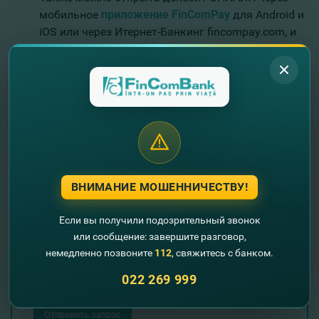
мобильное
приложение FinComPay
для Android и
iOS или через Итернет-Банкинг fincompay.com, и
наслаждайся повышенной процентной ставкой.
Оставьте свои контактные данные и мы
Вам перезвоним!
+373
ВНИМАНИЕ МОШЕННИЧЕСТВУ!
Если вы получили подозрительный звонок
или сообщение: завершите разговор,
немедленно позвоните
112
, свяжитесь с банком.
022 269 999
Отправить запрос