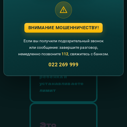
Это
ВНИМАНИЕ МОШЕННИЧЕСТВУ!
безопасно
Если вы получили подозрительный звонок
и надежно
или сообщение: завершите разговор,
немедленно позвоните
112
, свяжитесь с банком.
Вы
контролируете
022 269 999
расходы
ребёнка и
устанавливаете
лимит
Это