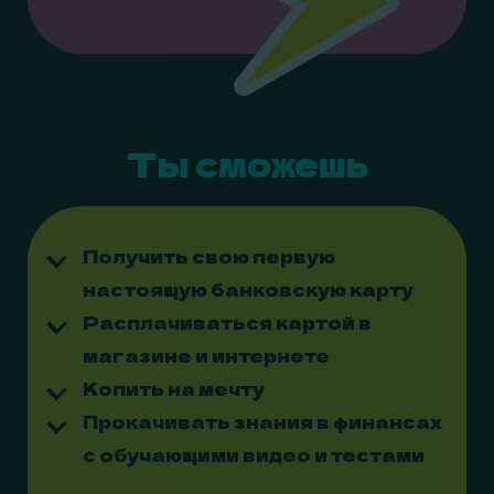
Ты сможешь
Получить свою первую
настоящую банковскую карту
Расплачиваться картой в
магазине и интернете
Копить на мечту
Прокачивать знания в финансах
с обучающими видео и тестами