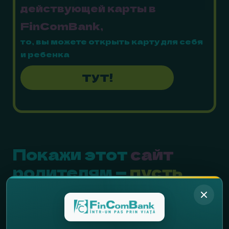
действующей карты в
FinComBank,
то, вы можете открыть карту для себя
и ребенка
ТУТ!
Покажи этот
сайт
родителям —
пусть
будут уверены, что: