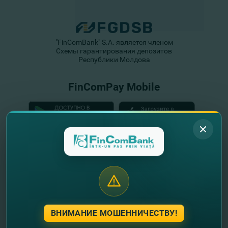
"FinComBank" S.A. является членом
Схемы гарантирования депозитов
Республики Молдова
FinComPay Mobile
ВНИМАНИЕ МОШЕННИЧЕСТВУ!