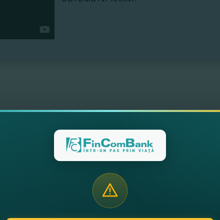
iPhone с Face ID
Как оплачивать пок
омиться с этапами.
Посмотрите видео, чт
инструкцией.