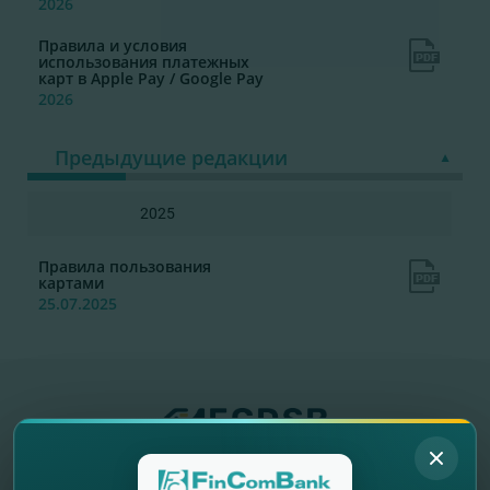
2026
Правила и условия
использования платежных
карт в Apple Pay / Google Pay
2026
Предыдущие редакции
2025
Правила пользования
картами
25.07.2025
"FinComBank" S.A. является членом
Схемы гарантирования депозитов
Республики Молдова