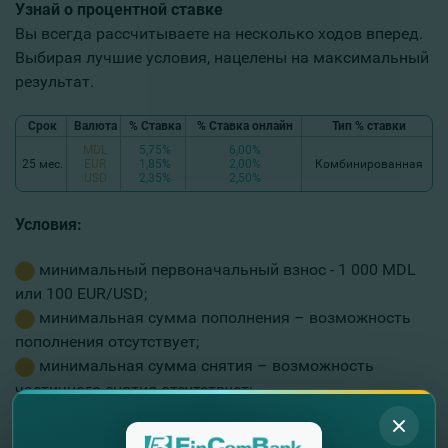
Узнай о процентной ставке
Вы всегда рассчитываете на несколько ходов вперед.
Выбирая лучшие условия, нацелены на максимальный
результат.
Срок
Валюта
% Ставка
% Ставка онлайн
Тип % ставки
MDL
5,75%
6,00%
25 мес.
EUR
1,85%
2,00%
Комбинированная
USD
2,35%
2,50%
Условия:
минимальный первоначальный взнос - 1 000 MDL
или 100 EUR/USD;
минимальная сумма пополнения – возможность
пополнения отсутствует;
минимальная сумма снятия – возможность
частичного снятия отсутствует;
в случае расторжения депозита по инициативе
Клиента, до истечения его срока, Банк освобождается