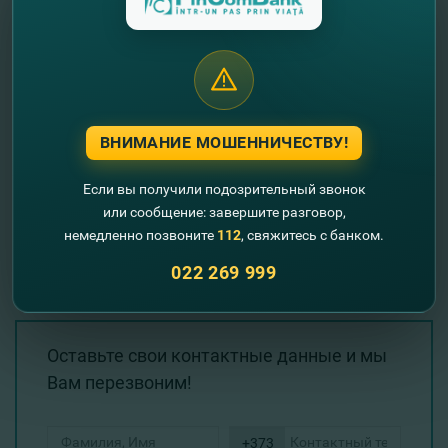
от обязанности выплаты процентов и удерживает из
основной суммы все полученные ранее Клиентом
проценты.
Рассчитать
ВНИМАНИЕ МОШЕННИЧЕСТВУ!
Хочешь открыть депозит?
Если вы получили подозрительный звонок
Обратись в любое
подразделение
FinComBank!
или сообщение: завершите разговор,
Также можно открыть депозит ОНЛАЙН
через
немедленно позвоните
112
, свяжитесь с банком.
мобильное приложение
FinComPay для
Android
+iOS
или через Итернет-Бэнкинг
022 269 999
fincompay.com.
Оставьте свои контактные данные и мы
Вам перезвоним!
+373