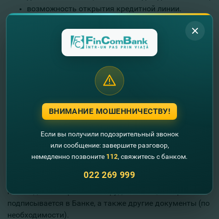
возможность открытия кредитной линии.
Тарифы
Для информации о стоимости открытия и
обслуживания зарплатных проектов просим
ознакомиться с Тарифами Банка
ЗДЕСЬ
.
В рамках продукта
IT PACK
, пакет, созданный
ВНИМАНИЕ МОШЕННИЧЕСТВУ!
специально для компаний в сфере IT, предприятия
могут воспользоваться специальным предложением -
Если вы получили подозрительный звонок
0% за зачисление заработной платы на карты своих
или сообщение: завершите разговор,
сотрудников.
немедленно позвоните
112
, свяжитесь с банком.
Что Вам необходимо?
022 269 999
Необходим контракт на сотрудничество, который
подписывается в Банке, а также другие документы (по
необходимости).