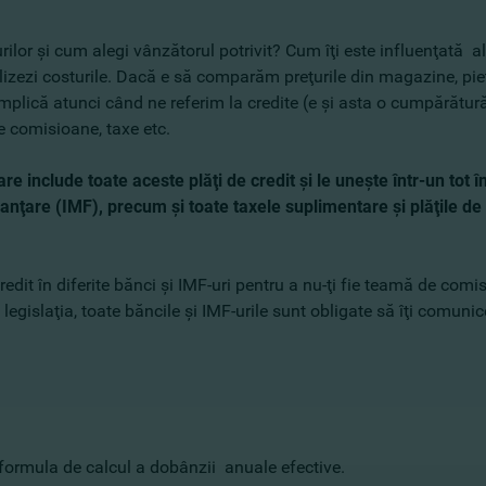
lor şi cum alegi vânzătorul potrivit? Cum îţi este influenţată a
izezi costurile. Dacă e să comparăm preţurile din magazine, pieţ
omplică atunci când ne referim la credite (e şi asta o cumpărătură
te comisioane, taxe etc.
are include toate aceste plăţi de credit şi le uneşte într-un tot 
nţare (IMF), precum şi toate taxele suplimentare şi plăţile de c
redit în diferite bănci şi IMF-uri pentru a nu-ţi fie teamă de com
egislaţia, toate băncile şi IMF-urile sunt obligate să îţi comunice
entanţii săi.
formula de calcul a dobânzii anuale efective.