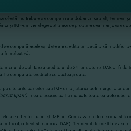
or şi IMF-urilor sunt uşor de utilizat. Trebuie doar să indici suma
ă ofertă, nu trebuie să compari rata dobânzii sau alţi termeni şi 
te bănci şi IMF-uri, vei alege opţiunea ce propune cea mai joasă
nd se compară aceleaşi date ale creditului. Dacă o să modifici p
a fi inefectivă.
rmenul de achitare a creditului de 24 luni, atunci DAE ar fi de 63
ă fie comparate creditele cu aceleaşi date.
e site-urile băncilor sau IMF-urilor, atunci poţi merge la birouri
format tipărit)
în care trebuie să fie indicate toate caracteristicil
ulele ale diferitor bănci şi IMF-uri. Contează nu doar suma şi term
a influenţa direct şi mărimea DAE). Termenul de credit de aseme
E va fi mai mic, dar în termeni băneşti, pentru întreaga perioad