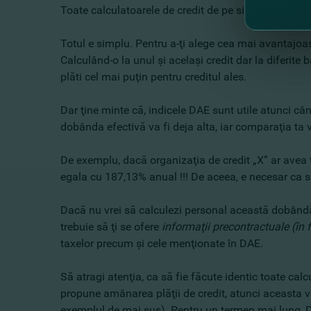
Toate calculatoarele de credit de pe site-urile băncil
Totul e simplu. Pentru a-ţi alege cea mai avantajoas
Calculând-o la unul şi acelaşi credit dar la diferi
plăti cel mai puţin pentru creditul ales.
Dar ţine minte că, indicele DAE sunt utile atunci câ
dobânda efectivă va fi deja alta, iar comparaţia ta v
De exemplu, dacă organizaţia de credit „X” ar avea te
egala cu 187,13% anual !!! De aceea, e necesar ca s
Dacă nu vrei să calculezi personal această dobândă p
trebuie să ţi se ofere
informaţii precontractuale
(în 
taxelor precum şi cele menţionate în DAE.
Să atragi atenţia, ca să fie făcute identic toate calc
propune amânarea plăţii de credit, atunci aceasta v
exemplul de mai sus). Pentru un termen mai lung, DA