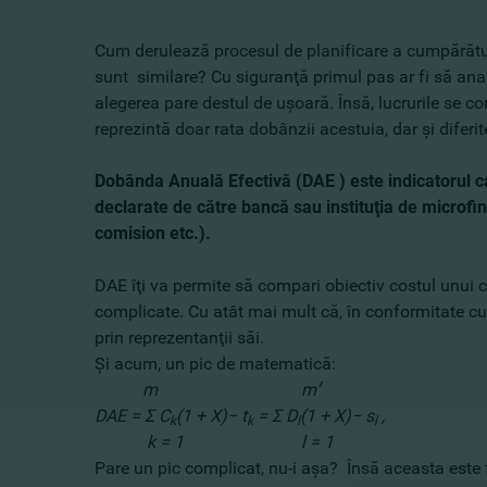
Cum derulează procesul de planificare a cumpărături
sunt similare? Cu siguranţă primul pas ar fi să anal
alegerea pare destul de uşoară. Însă, lucrurile se c
reprezintă doar rata dobânzii acestuia, dar şi diferi
Dob
ânda Anual
ă Efectiv
ă (DAE
) este indicatorul c
declarate de către bancă sau instituţia de microfina
comision etc.).
DAE îţi va permite să compari obiectiv costul unui c
complicate. Cu atât mai mult că, în conformitate cu l
prin reprez
Şi acum, un pic de matematică:
m m׳
DAE = Σ
C
(1 + X)− t
= Σ
D
(1 + X)− s
,
k
k
l
l
k = 1 l = 1
Pare un pic complicat, nu-i aşa? Însă aceasta este 