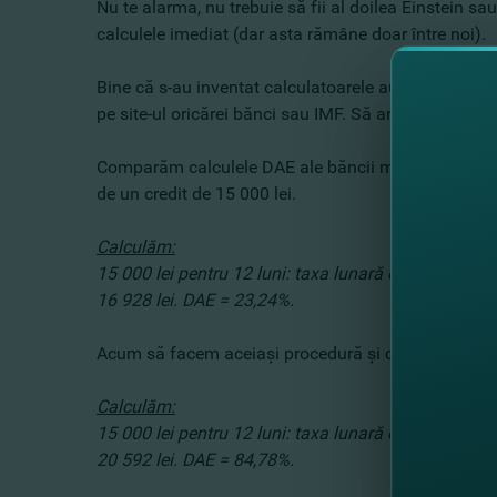
Nu te alarma, nu trebuie să fii al doilea Einstein sa
calculele imediat (dar asta rămâne doar între noi).
Bine că s-au inventat calculatoarele automate de cr
pe site-ul oricărei bănci sau IMF. Să analizăm un
Comparăm calculele DAE ale băncii mele preferate J 
de un credit de 15 000 lei.
Calculăm:
15 000 lei pentru 12 luni: taxa lunară este de 1385 l
16 928 lei. DAE = 23,24%.
Acum să facem aceiaşi procedură şi cu organizaţia de
Calculăm:
15 000 lei pentru 12 luni: taxa lunară este de 1716 l
20 592 lei. DAE = 84,78%.