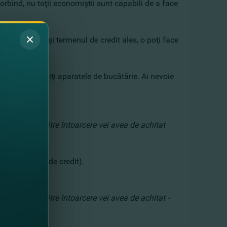
orbind, nu toţii economiştii sunt capabili de a face
AE) la suma şi termenul de credit ales, o poţi face
eţi să reînnoiţi aparatele de bucătărie. Ai nevoie
i. În total, către întoarcere vei avea de achitat
 calculatorul de credit).
. În total, către întoarcere vei avea de achitat -