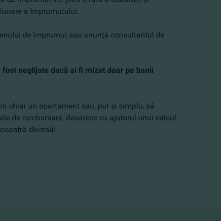
 lunare a împrumutului.
ermenului de împrumut sau anunţă consultantul de
 fost neglijate dacă ai fi mizat doar pe banii
ori chiar un apartament sau, pur şi simplu, să
 tale de rambursare, deoarece cu ajutorul unui calcul
 noastră diversă!