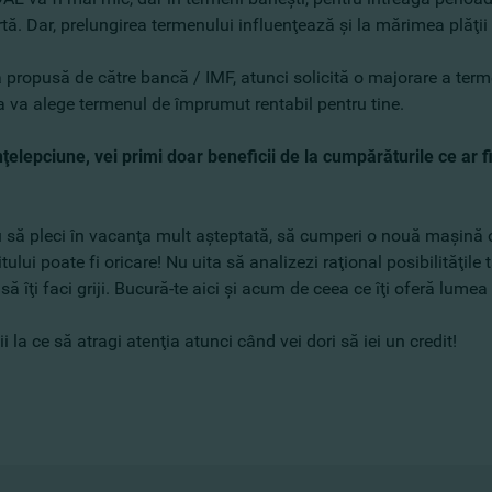
ă. Dar, prelungirea termenului influenţează şi la mărimea plăţii
ta propusă de către bancă / IMF, atunci solicită o majorare a t
eja va alege termenul de împrumut rentabil pentru tine.
nţelepciune, vei primi doar beneficii de la cumpărăturile ce ar fi
au să pleci în vacanţa mult aşteptată, să cumperi o nouă maşină 
ui poate fi oricare! Nu uita să analizezi raţional posibilităţile
ă îţi faci griji. Bucură-te aici şi acum de ceea ce îţi oferă lumea
i la ce să atragi atenţia atunci când vei dori să iei un credit!