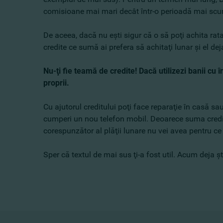
comisioane mai mari decât într-o perioadă mai scurt
De aceea, dacă nu eşti sigur că o să poţi achita ra
credite ce sumă ai prefera să achitaţi lunar şi el d
Nu-ţi fie teamă de credite! Dacă utilizezi banii cu î
proprii.
Cu ajutorul creditului poţi face reparaţie în casă s
cumperi un nou telefon mobil. Deoarece suma creditul
corespunzător al plăţii lunare nu vei avea pentru ce s
Sper că textul de mai sus ţi-a fost util. Acum deja şti