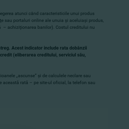
legerea atunci când caracteristicile unui produs
e sau portaluri online ale unuia şi aceluiaşi produs,
 – achiziţionarea banilor). Costul creditului nu
întreg. Acest indicator include rata dobânzii
redit (eliberarea creditului, serviciul său,
isioanele „ascunse” şi de calculele neclare sau
 această rată – pe site-ul oficial, la telefon sau