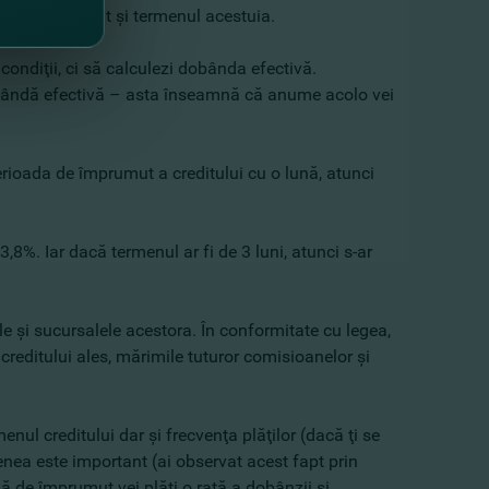
 creditului dorit şi termenul acestuia.
condiţii, ci să calculezi dobânda efectivă.
 dobândă efectivă – asta înseamnă că anume acolo vei
erioada de împrumut a creditului cu o lună, atunci
,8%. Iar dacă termenul ar fi de 3 luni, atunci s-ar
le şi sucursalele acestora. În conformitate cu legea,
e creditului ales, mărimile tuturor comisioanelor şi
enul creditului dar şi frecvenţa plăţilor (dacă ţi se
nea este important (ai observat acest fapt prin
ă de împrumut vei plăti o rată a dobânzii şi