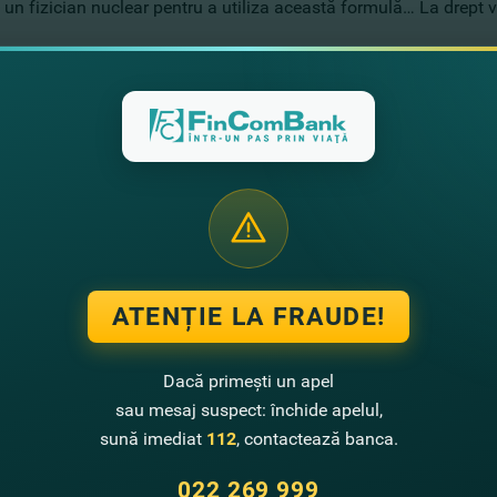
u un fizician nuclear pentru a utiliza această formulă… La drept v
edit! Şi acum, când vrei să calculezi Dobânda Anuală Efectivă (D
 exemplu pentru a vedea cum aceasta funcţionează.
şi a unei anumite organizaţii de credit „X”. Să presupunem că vr
ei, toate procentele şi comisioanele vor constitui suma de 1928 le
ATENȚIE LA FRAUDE!
 credit „X” (o companie prin intermediul căreia poate fi utilizat
Dacă primești un apel
sau mesaj suspect: închide apelul,
ei, toate procentele şi comisioanele vor constitui suma de 5592 lei
sună imediat
112
, contactează banca.
022 269 999