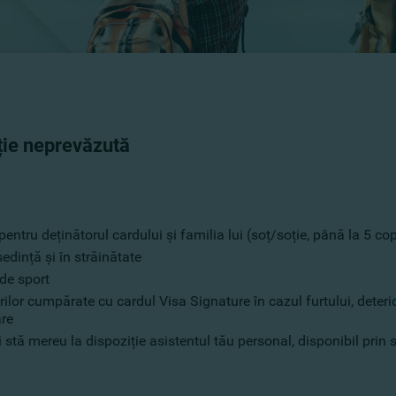
ație neprevăzută
entru deținătorul cardului și familia lui (soț/soție, până la 5 cop
edință și în străinătate
 de sport
or cumpărate cu cardul Visa Signature în cazul furtului, deterior
are
i stă mereu la dispoziție asistentul tău personal, disponibil prin 