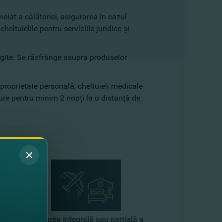
eiat a călătoriei, asigurarea în cazul
cheltuielile pentru serviciile juridice și
ungite. Se răsfrânge asupra produselor
 proprietate personală, cheltuieli medicale
ure pentru minim 2 nopți la o distanță de
 propriu-zisă:
e a
achitarea integrală sau parțială a