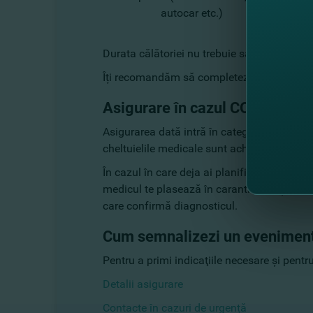
autocar etc.)
Durata călătoriei nu trebuie să depășească 
Îți recomandăm să completezi
certificatul
Asigurare în cazul COVID-19
Asigurarea dată intră în categoria asigurăr
cheltuielile medicale sunt achitate în totali
În cazul în care deja ai planificat și ai pl
medicul te plasează în carantină, poți soli
care confirmă diagnosticul.
Cum semnalizezi un eveniment
Pentru a primi indicaţiile necesare şi pentr
Detalii asigurare
Contacte în cazuri de urgență