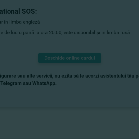
national SOS:
ar în limba engleză
le de lucru până la ora 20:00, este disponibil și în limba rusă
Deschide online cardul
gurare sau alte servicii, nu ezita să le acorzi asistentului tău 
ber, Telegram sau WhatsApp.