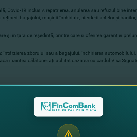
lă, Covid-19 inclusiv, repatrierea, anularea sau refuzul bine întem
 reținerii bagajului, mașinii închiriate, pierderii actelor și banilor, 
 și în țara de reședință, printre care și oferirea garanției prel
ă
: întârzierea zborului sau a bagajului, închirierea automobilului,
acă înaintea călătoriei ați achitat cazarea cu cardul Visa Signat
 să achite cu cardul Visa Signature înainte de a începe călătoria
zarea (hotel, apartament, vilă
să aibă o dovadă de rezervar