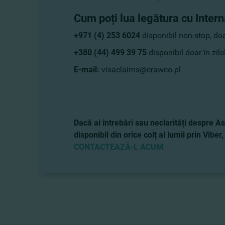
Cum poți lua legătura cu Inter
+971 (4) 253 6024
disponibil non-stop, do
+380 (44) 499 39 75
disponibil doar în zile
E-mail:
visaclaims@crawco.pl
Dacă ai întrebări sau neclarități despre Asi
disponibil din orice colț al lumii prin Vi
CONTACTEAZĂ-L ACUM