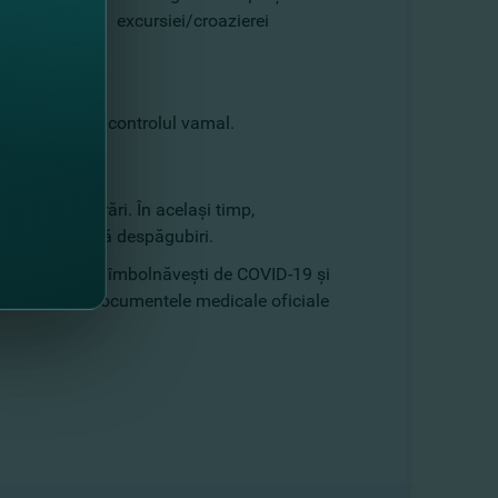
 a
excursiei/croazierei
ului
fi solicitat la controlul vamal.
nia de asigurări. În același timp,
nță, se solicită despăgubiri.
tractului, dar te îmbolnăvești de COVID-19 și
uie prezentate documentele medicale oficiale