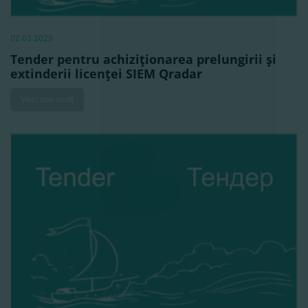
02.03.2023
Tender pentru achiziţionarea prelungirii şi
extinderii licenţei SIEM Qradar
Vezi mai mult