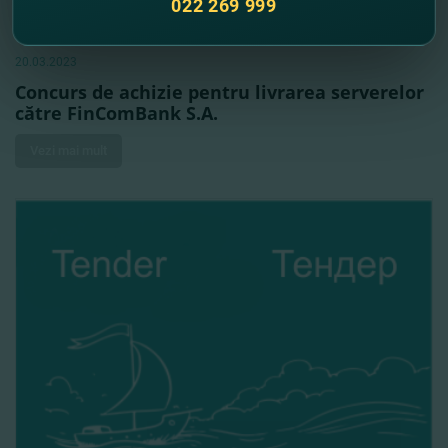
022 269 999
20.03.2023
Concurs de achizie pentru livrarea serverelor
către FinComBank S.A.
Vezi mai mult