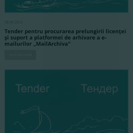
08.06.2023
Tender pentru procurarea prelungirii licenţei
şi suport a platformei de arhivare a e-
mailurilor „MailArchiva"
Vezi mai mult