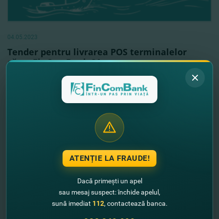
04.05.2023
Tender pentru livrarea POS terminalelor
către FinComBank SA
Vezi mai mult
ATENȚIE LA FRAUDE!
Dacă primești un apel
sau mesaj suspect: închide apelul,
sună imediat
112
, contactează banca.