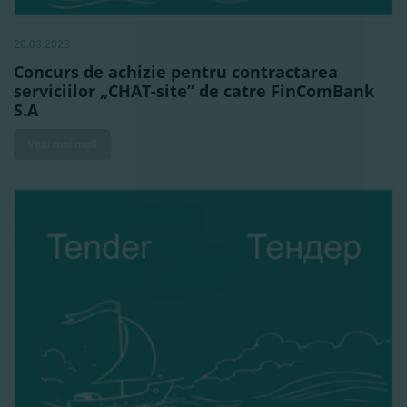
20.03.2023
Concurs de achizie pentru contractarea
serviciilor „CHAT-site” de catre FinComBank
S.A
Vezi mai mult