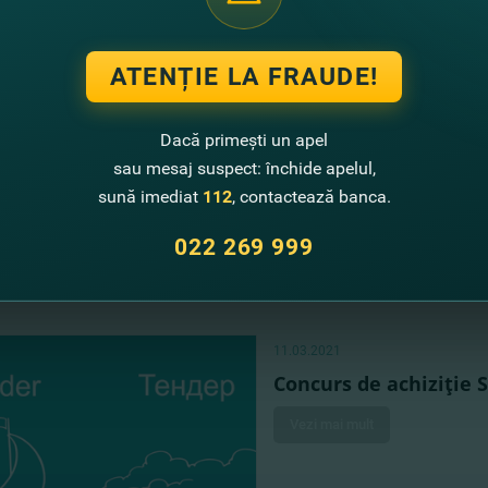
ATENȚIE LA FRAUDE!
20.04.2021
Concurs de achizitie 
Dacă primești un apel
sau mesaj suspect: închide apelul,
Vezi mai mult
sună imediat
112
, contactează banca.
022 269 999
11.03.2021
Concurs de achiziţie 
Vezi mai mult