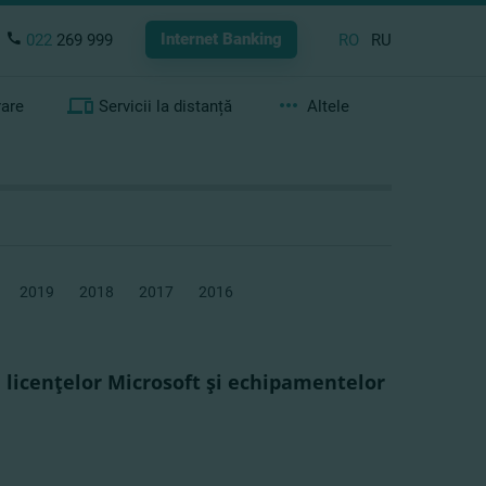
Internet Banking
022
269 999
RO
RU
rare
Servicii la distanță
Altele
2019
2018
2017
2016
a licenţelor Microsoft şi echipamentelor