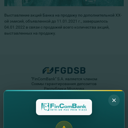
Выставление акций Банка на продажу по дополнительной ХХ-
ой эмисий, объявленной до 11.01.2021 г., завершилось
04.01.2022 в связи с продажей всего количества акций,
выставленных на продажу.
"FinComBank" S.A. является членом
Схемы гарантирования депозитов
Республики Молдова
FinComPay Mobile