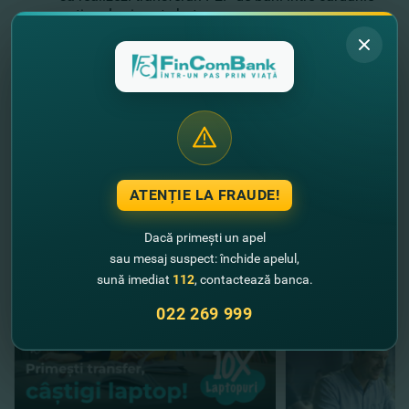
naţionale şi peste hotare;
să primeşti gratuit, direct pe card remiterile de bani
expediate prin Western Union, Ria Money Transfer,
Zolotaya Korona, Contact, Unistream;
să achiţi facturile online şi multe altele.
Bucură-te de promoţii speciale împreună cu
FinComBank!
//
Alte noutăţi
ATENȚIE LA FRAUDE!
Dacă primești un apel
sau mesaj suspect: închide apelul,
sună imediat
112
, contactează banca.
022 269 999