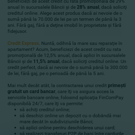
beneficiezi de acest credit cu rata promoţională de 29%
anual în sucursalele Băncii şi de
28% anual
, dacă
soliciţi
creditul online
. Alege acest produs dacă ai nevoie de o
sumă până la 70.000 de lei pe un termen de până la 3
ani. Fără gaj, fără a deţine imobil în proprietate şi fără
fidejusor.
Credit Express
. Nuntă, odihnă la mare sau reparaţie în
apartament? Acum, beneficiezi de acest credit cu rata
promoţională de 12,5% anual, dacă aplici în sucursalele
Băncii şi de
11,
5
% anual
, dacă
soliciţi creditul online
. Un
credit perfect, dacă ai nevoie de o sumă până la 300.000
de lei, fără gaj, pe o perioadă de până la 5 ani.
Mai mult decât atât, la contractarea unui credit
primeşti
gratuit un card bancar
, care îţi va asigura acces la
serviciile bancare online, folosind aplicaţia FinComPay
disponibilă 24/7, care îţi va permite:
să achiţi creditul online;
să deschizi online un depozit cu o dobândă mai
mare decât în subdiviziunile Bănci;
să aplici online pentru deschiderea unui card;
să realizezi transferuri P2P de bani între cardurile