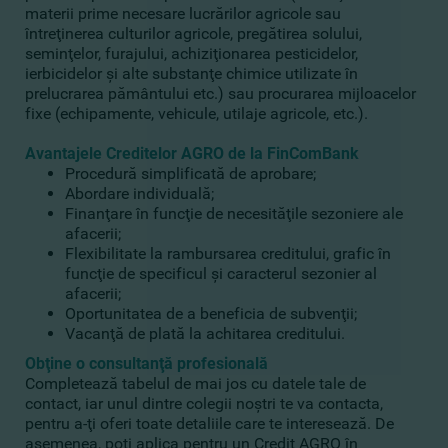
materii prime necesare lucrărilor agricole sau
întreţinerea culturilor agricole, pregătirea solului,
seminţelor, furajului, achiziţionarea pesticidelor,
ierbicidelor şi alte substanţe chimice utilizate în
prelucrarea pământului etc.) sau procurarea mijloacelor
fixe (echipamente, vehicule, utilaje agricole, etc.).
Avantajele Creditelor AGRO de la FinComBank
Procedură simplificată de aprobare;
Abordare individuală;
Finanţare în funcţie de necesităţile sezoniere ale
afacerii;
Flexibilitate la rambursarea creditului, grafic în
funcţie de specificul şi caracterul sezonier al
afacerii;
Oportunitatea de a beneficia de subvenţii;
Vacanţă de plată la achitarea creditului.
Obţine o consultanţă profesională
Completează tabelul de mai jos cu datele tale de
contact, iar unul dintre colegii noştri te va contacta,
pentru a-ţi oferi toate detaliile care te interesează. De
asemenea, poţi aplica pentru un Credit AGRO în