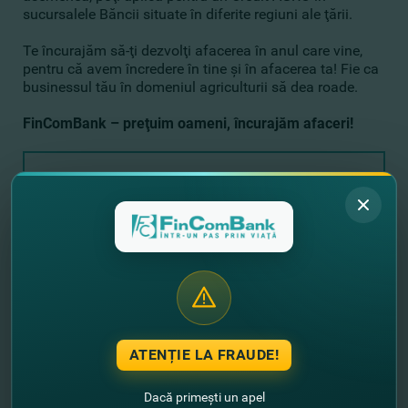
sucursalele Băncii situate în diferite regiuni ale ţării.
Te încurajăm să-ţi dezvolţi afacerea în anul care vine,
pentru că avem încredere în tine şi în afacerea ta! Fie ca
businessul tău în domeniul agriculturii să dea roade.
FinComBank – preţuim oameni, încurajăm afaceri!
Lasă-ne datele tale de contact şi noi
revenim cu un sunet!
+373
ATENȚIE LA FRAUDE!
Dacă primești un apel