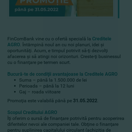
FinComBank vine cu o ofertă specială la
Creditele
AGRO
. Întâmpină noul an cu noi planuri, idei şi
oportunităţi. Acum, e timpul potrivit să-ţi dezvolţi
afacerea şi să atingi noi orizonturi. Creste-ţi businessul
cu o finanţare pe termen scurt.
Bucură-te de condiţii avantajoase la Creditele AGRO
Suma – până la 1.500.000 de lei
Perioada – până la 12 luni
Gaj – roada viitoare
Promoţia este valabilă până pe
31.05.2022
.
Scopul Creditului AGRO
Îţi oferim o sursă de finanţare potrivită pentru acoperirea
diferitelor nevoi ale companiei tale. Obţine o finanţare
pentru suplinirea capitalului circulant (achiziţia de