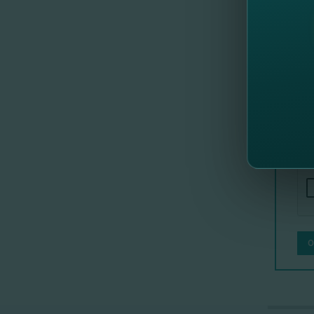
FinCom
Ос
О