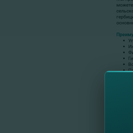
можете
сельск
гербиц
основны
Преиму
У
И
Ф
Г
В
П
Получи
Заполн
интере
распол
Мы под
бизнес
необхо