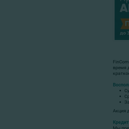
FinCom
время 
кратко
Воспол
Су
Ср
З
Акция 
Кредит
Мы пре