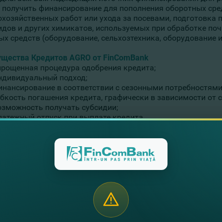
 получить финансирование для пополнения оборотных сред
охозяйственных работ или ухода за посевами, подготовка п
идов и других химикатов, используемых при обработке почв
х средств (оборудование, сельхозтехника, оборудование и 
щества Кредитов AGRO от FinComBank
прощенная процедура одобрения кредита;
ндивидуальный подход;
инансирование в соответствии с сезонными потребностями
ибкость погашения кредита, графически в зависимости от с
озможность получать субсидии;
латежный отпуск при выплате кредита.
те профессиональную консультацию
ите заявку, расположенную ниже, и один из наших коллег с
сующие вас детали. Вы также можете подать заявку на пол
оженных в разных регионах страны.
держиваем и призываем развивать свой бизнес в следующе
! Пусть ваш аграрный бизнес принесет свои плоды, а FinC
димое финансирование.