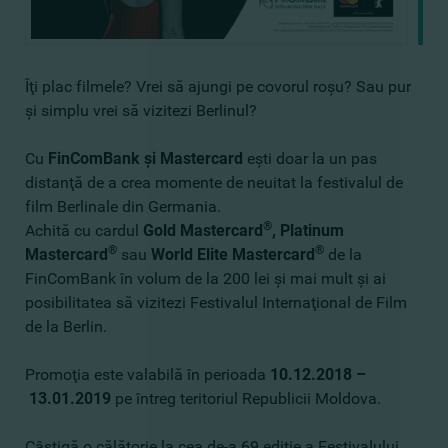
Îţi plac filmele? Vrei să ajungi pe covorul roşu? Sau pur
şi simplu vrei să vizitezi Berlinul?
Cu
FinComBank şi Mastercard
eşti doar la un pas
distanţă de a crea momente de neuitat la festivalul de
film Berlinale din Germania.
®
Achită cu cardul
Gold Mastercard
, Platinum
®
®
Mastercard
sau
World Elite Mastercard
de la
FinComBank în volum de la 200 lei şi mai mult şi ai
posibilitatea să vizitezi Festivalul Internaţional de Film
de la Berlin.
Promoţia este valabilă în perioada
10.12.2018 –
13.01.2019
pe întreg teritoriul Republicii Moldova.
Câştigă o călătorie la cea de-a 69 ediţie a Festivalului