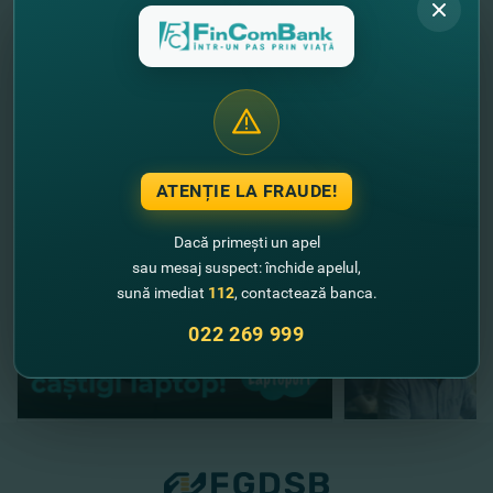
Acum poţi
SOLICITA CARDUL ONLINE
!
Rapid şi uşor!
//
Alte noutăţi
ATENȚIE LA FRAUDE!
Dacă primești un apel
sau mesaj suspect: închide apelul,
sună imediat
112
, contactează banca.
022 269 999