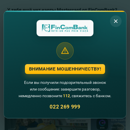
У тебя ещё нет карты Mastercard от FinComBank?
Теперь ты можешь
ЗАКАЗАТЬ ЕЁ ОНЛАЙН
!
Быстро и
просто!
ВНИМАНИЕ МОШЕННИЧЕСТВУ!
//
Другие новости
Если вы получили подозрительный звонок
или сообщение: завершите разговор,
немедленно позвоните
112
, свяжитесь с банком.
022 269 999