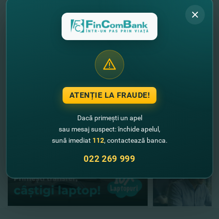
speciale Mastercard?
DETALII
Rămâneţi chiar şi la distanţă împreună cu Mastercard!
//
Alte noutăţi
ATENȚIE LA FRAUDE!
Dacă primești un apel
sau mesaj suspect: închide apelul,
sună imediat
112
, contactează banca.
022 269 999