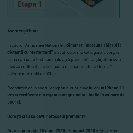
Avem veşti bune!
În cadrul Campaniei Naţionale
„Rămâneţi împreună chiar şi la
distanţă cu Mastercard”
a avut loc prima extragere la sorţ, în
urma căreia au fost nominalizaţi 5 premianţi. Câştigătorii s-au
ales cu certificate de la reţeaua de supermarkete Linella, în
valoare nominală de 500 lei
.
Reamintim că în cadrul campaniei sunt puse în joc
un iPhone 11
Pro
şi
certificate din reţeaua magazinelor Linella în valoare de
500 lei.
Doreşti şi tu să devii norocosul premiant?
Doar în perioada 15 iunie 2020 - 9 august 2020
primeşte sau