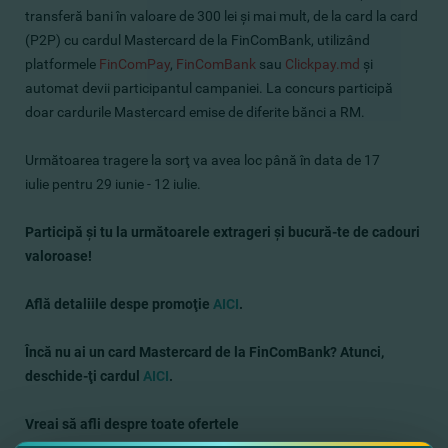
transferă bani în valoare de 300 lei şi mai mult, de la card la card
(P2P) cu cardul Mastercard de la FinComBank, utilizând
platformele
FinComPay
,
FinComBank
sau
Clickpay.md
şi
automat devii participantul campaniei. La concurs participă
doar cardurile Mastercard emise de diferite bănci a RM.
Următoarea tragere la sorţ va avea loc până în data de 17
iulie pentru 29 iunie - 12 iulie.
Participă şi tu la următoarele extrageri şi bucură-te de cadouri
valoroase!
Află detaliile despe promoţie
AICI
.
Încă nu ai un card Mastercard de la FinComBank? Atunci,
deschide-ţi cardul
AICI
.
Vreai să afli despre toate ofertele