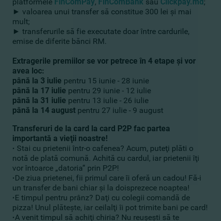
platformele
FinComPay
,
FinComBank
sau
Clickpay.md
;
► valoarea unui transfer să constitue 300 lei şi mai
mult;
► transferurile să fie executate doar între cardurile,
emise de diferite bănci RM.
Extragerile premiilor se vor petrece în 4 etape şi vor
avea loc:
până la 3 iulie
pentru 15 iunie - 28 iunie
până la 17 iulie
pentru 29 iunie - 12 iulie
până la 31 iulie
pentru 13 iulie - 26 iulie
până la 14 august
pentru 27 iulie - 9 august
Transferuri de la card la card P2P fac partea
importantă a vieţii noastre!
Stai cu prietenii într-o cafenea? Acum, puteţi plăti o
·
notă de plată comună. Achită cu cardul, iar prietenii îţi
vor întoarce „datoria” prin P2P!
De ziua prietenei, fii primul care îi oferă un cadou! Fă-i
·
un transfer de bani chiar şi la doisprezece noaptea!
E timpul pentru prânz? Daţi cu colegii comandă de
·
pizza! Unul plăteşte, iar ceilalţi îi pot trimite bani pe card!
A venit timpul să achiţi chiria? Nu reuşeşti să te
·